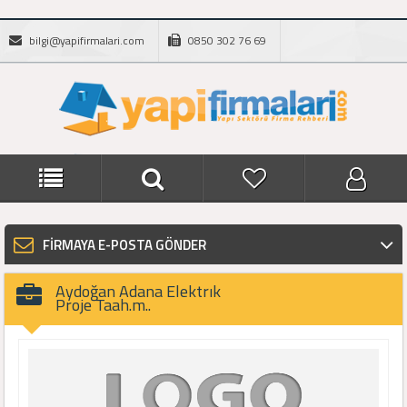
bilgi@yapifirmalari.com
0850 302 76 69
FİRMAYA E-POSTA GÖNDER
Aydoğan Adana Elektrık
Proje Taah.m..