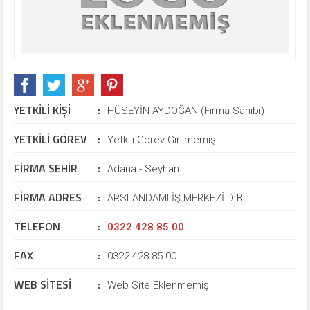
YETKİLİ KİŞİ
:
HÜSEYİN AYDOĞAN (Firma Sahibi)
YETKİLİ GÖREV
:
Yetkili Görev Girilmemiş
FİRMA SEHİR
:
Adana - Seyhan
FİRMA ADRES
:
ARSLANDAMI İŞ MERKEZİ D B..
TELEFON
:
0322 428 85 00
FAX
:
0322 428 85 00
WEB SİTESİ
:
Web Site Eklenmemiş