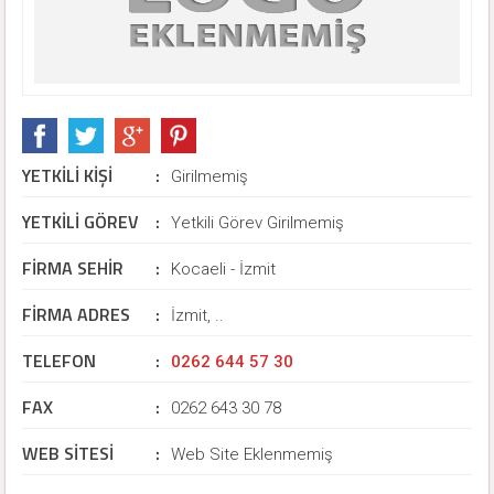
YETKİLİ KİŞİ
:
Girilmemiş
YETKİLİ GÖREV
:
Yetkili Görev Girilmemiş
FİRMA SEHİR
:
Kocaeli - İzmit
FİRMA ADRES
:
İzmit, ..
TELEFON
:
0262 644 57 30
FAX
:
0262 643 30 78
WEB SİTESİ
:
Web Site Eklenmemiş