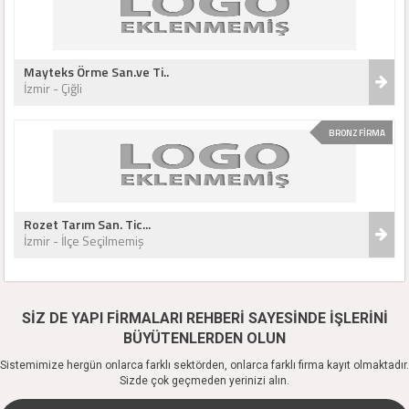
Mayteks Örme San.ve Ti..
İzmir - Çiğli
BRONZ FİRMA
Rozet Tarım San. Tic...
İzmir - İlçe Seçilmemiş
SİZ DE YAPI FİRMALARI REHBERİ SAYESİNDE İŞLERİNİ
BÜYÜTENLERDEN OLUN
Sistemimize hergün onlarca farklı sektörden, onlarca farklı firma kayıt olmaktadır.
Sizde çok geçmeden yerinizi alın.