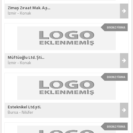
Zimaş Zıraat Mak. A.ş...
İzmir - Konak
BRONZ FİRMA
Müftüoğlu Ltd. Şti...
İzmir - Konak
BRONZ FİRMA
Esteknikel Ltd.şti.
Bursa - Nilüfer
BRONZ FİRMA