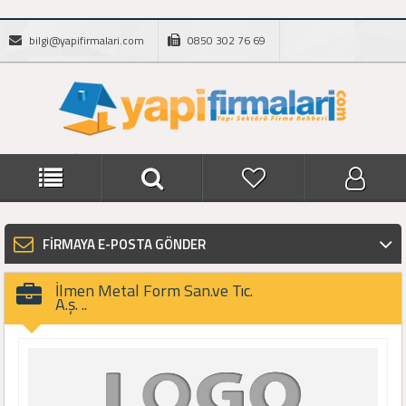
bilgi@yapifirmalari.com
0850 302 76 69
FİRMAYA E-POSTA GÖNDER
İlmen Metal Form San.ve Tıc.
A.ş. ..