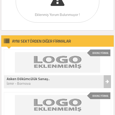
Eklenmiş Yorum Bulunmuyor !
AYNI SEKTÖRDEN DİĞER FİRMALAR
BRONZ FİRMA
Asken Dökümcülük Sanay..
İzmir - Bornova
BRONZ FİRMA