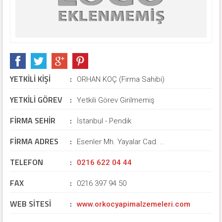
YETKİLİ KİŞİ
:
ORHAN KOÇ (Firma Sahibi)
YETKİLİ GÖREV
:
Yetkili Görev Girilmemiş
FİRMA SEHİR
:
İstanbul - Pendik
FİRMA ADRES
:
Esenler Mh. Yayalar Cad. ..
TELEFON
:
0216 622 04 44
FAX
:
0216 397 94 50
WEB SİTESİ
:
www.orkocyapimalzemeleri.com