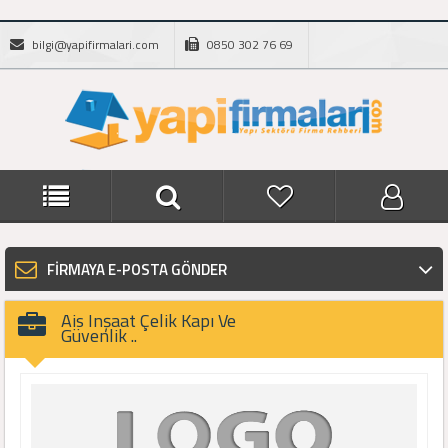
bilgi@yapifirmalari.com
0850 302 76 69
FİRMAYA E-POSTA GÖNDER
Ais Inşaat Çelik Kapı Ve
Güvenlik ..