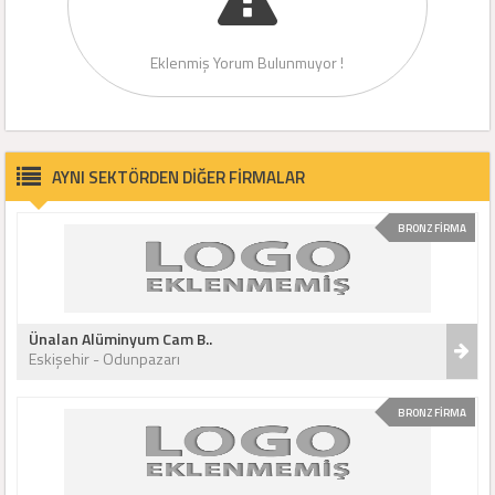
Eklenmiş Yorum Bulunmuyor !
AYNI SEKTÖRDEN DİĞER FİRMALAR
BRONZ FİRMA
Ünalan Alüminyum Cam B..
Eskişehir - Odunpazarı
BRONZ FİRMA