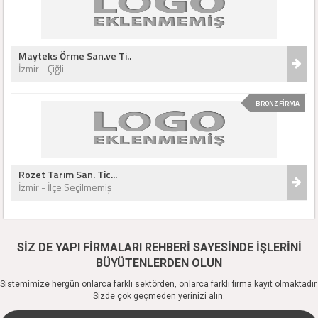
Mayteks Örme San.ve Ti..
İzmir - Çiğli
BRONZ FİRMA
Rozet Tarım San. Tic...
İzmir - İlçe Seçilmemiş
SİZ DE YAPI FİRMALARI REHBERİ SAYESİNDE İŞLERİNİ
BÜYÜTENLERDEN OLUN
Sistemimize hergün onlarca farklı sektörden, onlarca farklı firma kayıt olmaktadır.
Sizde çok geçmeden yerinizi alın.