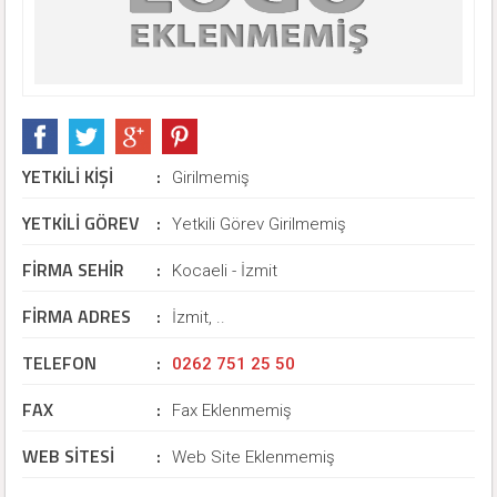
YETKİLİ KİŞİ
:
Girilmemiş
YETKİLİ GÖREV
:
Yetkili Görev Girilmemiş
FİRMA SEHİR
:
Kocaeli - İzmit
FİRMA ADRES
:
İzmit, ..
TELEFON
:
0262 751 25 50
FAX
:
Fax Eklenmemiş
WEB SİTESİ
:
Web Site Eklenmemiş