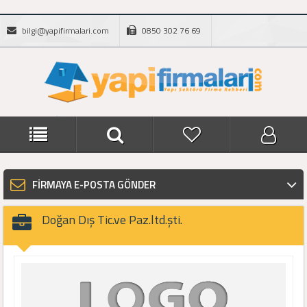
bilgi@yapifirmalari.com
0850 302 76 69
FİRMAYA E-POSTA GÖNDER
Doğan Dış Tic.ve Paz.ltd.şti.