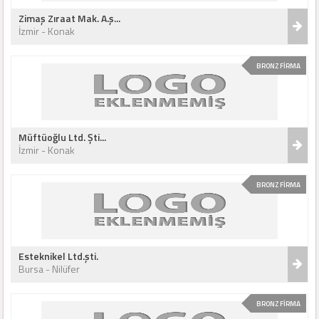
Zimaş Zıraat Mak. A.ş...
İzmir - Konak
BRONZ FİRMA
Müftüoğlu Ltd. Şti...
İzmir - Konak
BRONZ FİRMA
Esteknikel Ltd.şti.
Bursa - Nilüfer
BRONZ FİRMA