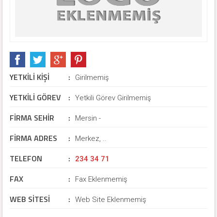
YETKİLİ KİŞİ
:
Girilmemiş
YETKİLİ GÖREV
:
Yetkili Görev Girilmemiş
FİRMA SEHİR
:
Mersin -
FİRMA ADRES
:
Merkez, ..
TELEFON
:
234 34 71
FAX
:
Fax Eklenmemiş
WEB SİTESİ
:
Web Site Eklenmemiş