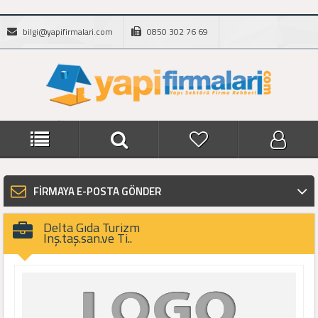
bilgi@yapifirmalari.com
0850 302 76 69
FİRMAYA E-POSTA GÖNDER
Delta Gıda Turizm
Inş.taş.san.ve Ti..