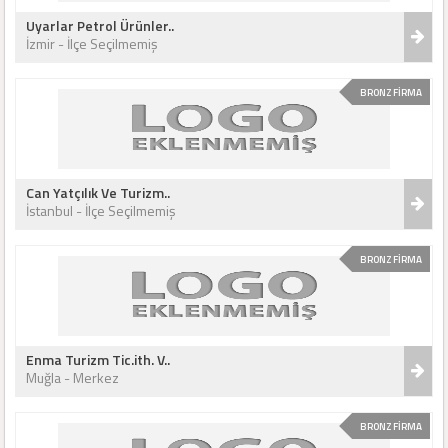
Uyarlar Petrol Ürünler..
İzmir - İlçe Seçilmemiş
BRONZ FİRMA
Can Yatçılık Ve Turizm..
İstanbul - İlçe Seçilmemiş
BRONZ FİRMA
Enma Turizm Tic.ith. V..
Muğla - Merkez
BRONZ FİRMA