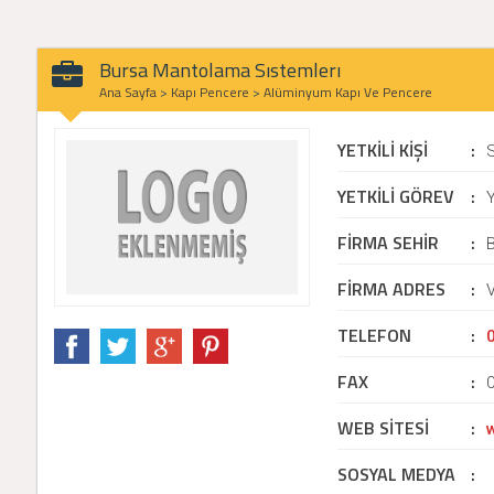
Bursa Mantolama Sıstemlerı
Ana Sayfa
>
Kapı Pencere
>
Alüminyum Kapı Ve Pencere
YETKİLİ KİŞİ
:
YETKİLİ GÖREV
:
Y
FİRMA SEHİR
:
B
FİRMA ADRES
:
TELEFON
:
FAX
:
WEB SİTESİ
:
SOSYAL MEDYA
: