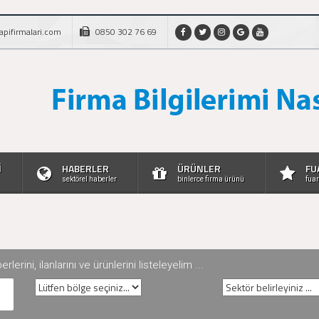
apifirmalari.com
0850 302 76 69
İ
HABERLER
ÜRÜNLER
FU
sektörel haberler
binlerce firma ürünü
fuar
rini, ilanlarını ve ürünlerini listeleyelim ...