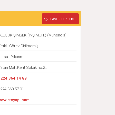
FAVORİLERE EKLE
SELÇUK ŞİMŞEK (İNŞ.MÜH.) (Mühendis)
etkili Görev Girilmemiş
ursa - Yıldırım
Vatan Mah.Kent Sokak no:2..
0224 364 14 88
0224 360 57 01
www.stcyapi.com