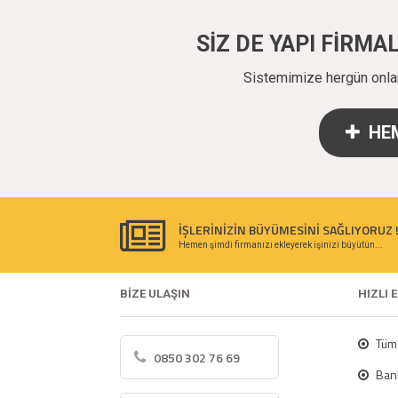
SİZ DE YAPI FİRM
Sistemimize hergün onlarc
HEM
İŞLERİNİZİN BÜYÜMESİNİ SAĞLIYORUZ 
Hemen şimdi firmanızı ekleyerek işinizi büyütün...
BİZE ULAŞIN
HIZLI 
Tüm 
0850 302 76 69
Bank