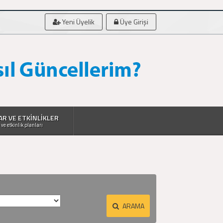
Yeni Üyelik
Üye Girişi
AR VE ETKİNLİKLER
 ve etkinlik planları
ARAMA