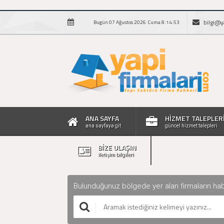
bilgi@y
Bugün 07 Ağustos 2026 Cuma 8:14:54
ANA SAYFA
HİZMET TALEPLER
ana sayfaya git
güncel hizmet talepleri
BİZE ULAŞIN
iletişim bilgileri
Bulunduğunuz bölgede yer alan firmaların haberle