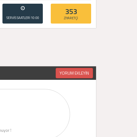
353
SERVİS SAATLERİ
10:00
ZİYARETÇİ
- 20:00
YORUM EKLEYİN
uyor !