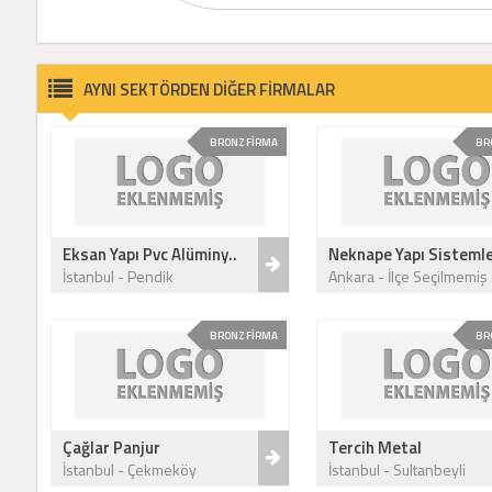
AYNI SEKTÖRDEN DİĞER FİRMALAR
BRONZ FİRMA
BR
Eksan Yapı Pvc Alüminy..
Neknape Yapı Sistemle
İstanbul - Pendik
Ankara - İlçe Seçilmemiş
BRONZ FİRMA
BR
Çağlar Panjur
Tercih Metal
İstanbul - Çekmeköy
İstanbul - Sultanbeyli