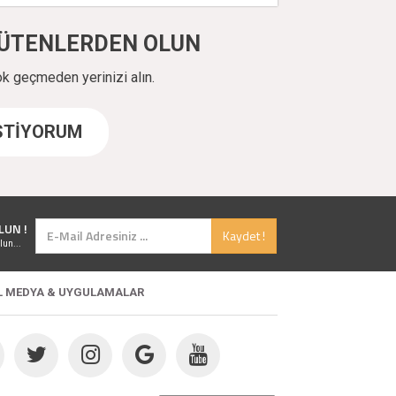
ÜYÜTENLERDEN OLUN
ok geçmeden yerinizi alın.
İSTİYORUM
LUN !
Kaydet !
lun...
L MEDYA & UYGULAMALAR