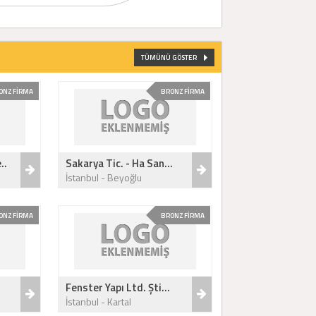
TÜMÜNÜ GÖSTER
ONZ FİRMA
BRONZ FİRMA
..
Sakarya Tic. - Ha San...
İstanbul - Beyoğlu
ONZ FİRMA
BRONZ FİRMA
Fenster Yapı Ltd. Şti...
İstanbul - Kartal