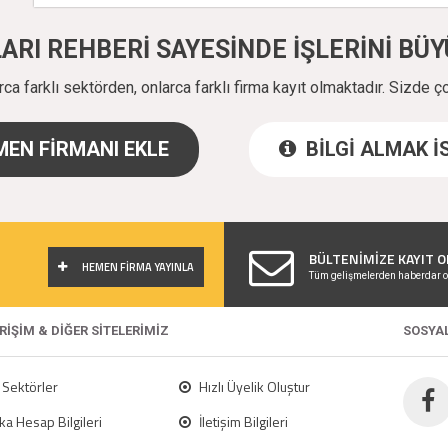
ALARI REHBERİ SAYESİNDE İŞLERİNİ B
a farklı sektörden, onlarca farklı firma kayıt olmaktadır. Sizde ç
EN FİRMANI EKLE
BİLGİ ALMAK 
!
BÜLTENİMİZE KAYIT O
HEMEN FİRMA YAYINLA
Tüm gelişmelerden haberdar o
ERİŞİM & DİĞER SİTELERİMİZ
SOSYA
Sektörler
Hızlı Üyelik Oluştur
a Hesap Bilgileri
İletişim Bilgileri