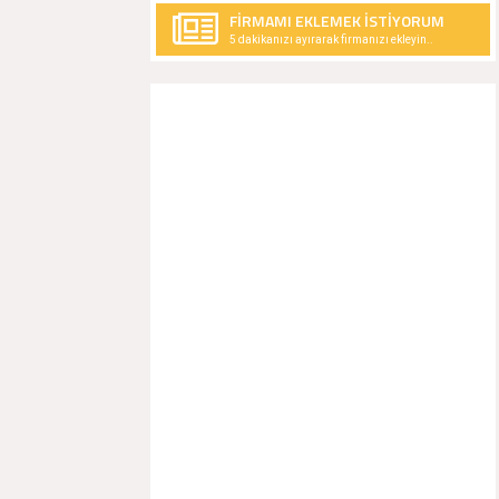
FİRMAMI EKLEMEK İSTİYORUM
5 dakikanızı ayırarak firmanızı ekleyin..