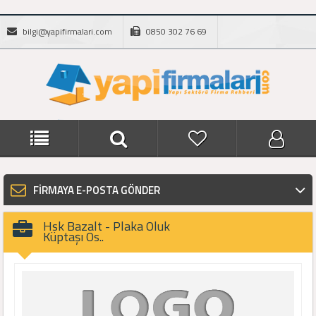
bilgi@yapifirmalari.com
0850 302 76 69
FİRMAYA E-POSTA GÖNDER
Hsk Bazalt - Plaka Oluk
Küptaşı Os..