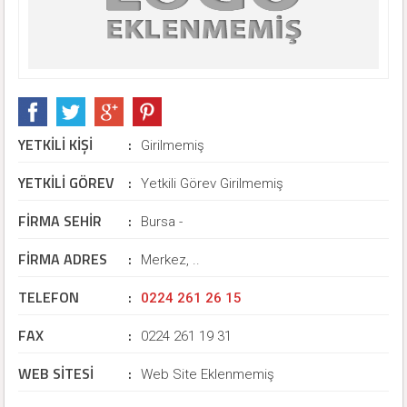
YETKİLİ KİŞİ
:
Girilmemiş
YETKİLİ GÖREV
:
Yetkili Görev Girilmemiş
FİRMA SEHİR
:
Bursa -
FİRMA ADRES
:
Merkez, ..
TELEFON
:
0224 261 26 15
FAX
:
0224 261 19 31
WEB SİTESİ
:
Web Site Eklenmemiş