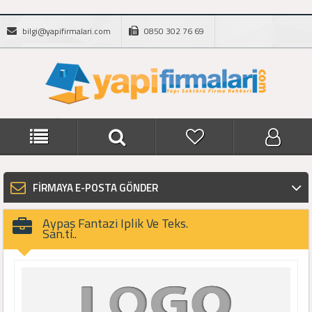
bilgi@yapifirmalari.com
0850 302 76 69
FİRMAYA E-POSTA GÖNDER
Aypaş Fantazi Iplik Ve Teks.
San.ti..