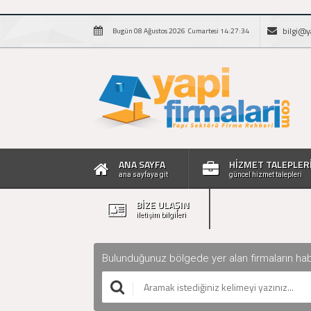
bilgi@y
Bugün 08 Ağustos 2026 Cumartesi 14:27:35
ANA SAYFA
HİZMET TALEPLER
ana sayfaya git
güncel hizmet talepleri
BİZE ULAŞIN
iletişim bilgileri
Bulunduğunuz bölgede yer alan firmaların haberle