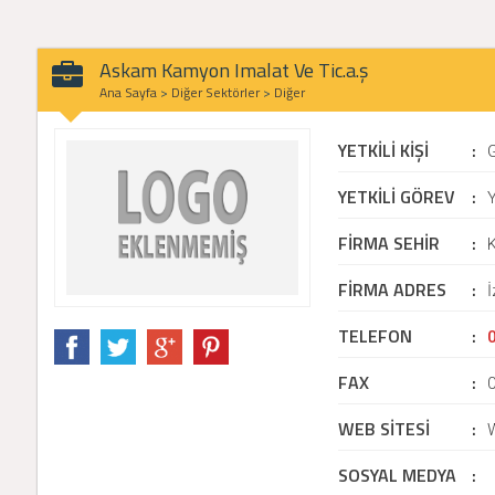
Askam Kamyon Imalat Ve Tic.a.ş
Ana Sayfa
>
Diğer Sektörler
>
Diğer
YETKİLİ KİŞİ
:
YETKİLİ GÖREV
:
Y
FİRMA SEHİR
:
K
FİRMA ADRES
:
İ
TELEFON
:
FAX
:
WEB SİTESİ
:
SOSYAL MEDYA
: