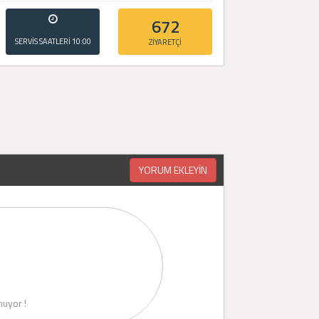
672
SERVİS SAATLERİ
10:00
ZİYARETÇİ
- 20:00
YORUM EKLEYİN
uyor !