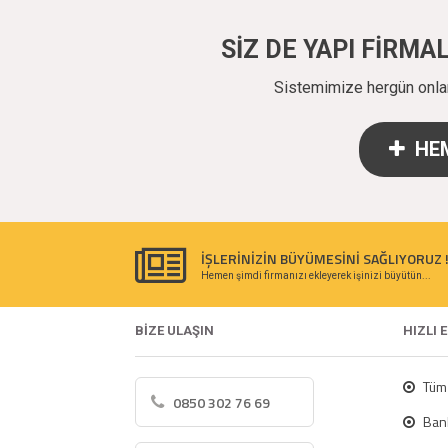
SİZ DE YAPI FİRM
Sistemimize hergün onlarc
HEM
İŞLERİNİZİN BÜYÜMESİNİ SAĞLIYORUZ 
Hemen şimdi firmanızı ekleyerek işinizi büyütün...
BİZE ULAŞIN
HIZLI 
Tüm 
0850 302 76 69
Bank