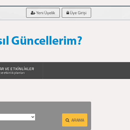
Yeni Üyelik
Üye Girişi
AR VE ETKİNLİKLER
 ve etkinlik planları
ARAMA