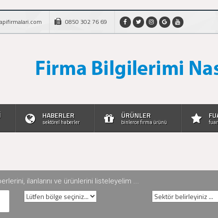
apifirmalari.com
0850 302 76 69
İ
HABERLER
ÜRÜNLER
FU
sektörel haberler
binlerce firma ürünü
fuar
rini, ilanlarını ve ürünlerini listeleyelim ...