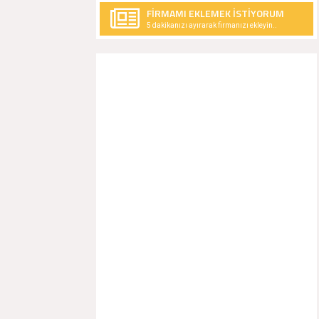
FİRMAMI EKLEMEK İSTİYORUM
5 dakikanızı ayırarak firmanızı ekleyin..