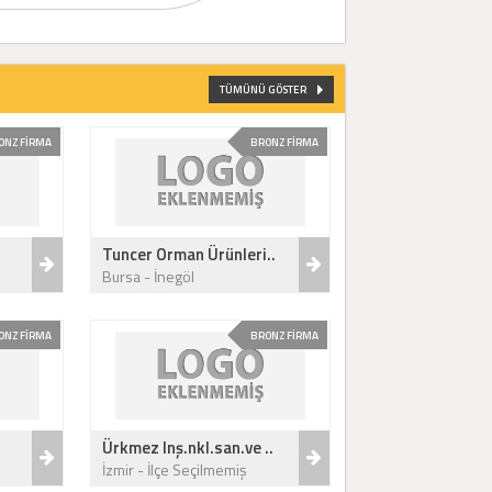
TÜMÜNÜ GÖSTER
ONZ FİRMA
BRONZ FİRMA
Tuncer Orman Ürünleri..
Bursa - İnegöl
ONZ FİRMA
BRONZ FİRMA
Ürkmez Inş.nkl.san.ve ..
İzmir - İlçe Seçilmemiş