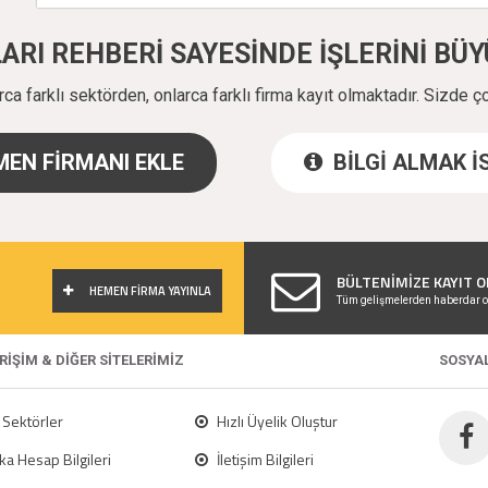
ALARI REHBERİ SAYESİNDE İŞLERİNİ B
a farklı sektörden, onlarca farklı firma kayıt olmaktadır. Sizde ç
EN FİRMANI EKLE
BİLGİ ALMAK 
!
BÜLTENİMİZE KAYIT O
HEMEN FİRMA YAYINLA
Tüm gelişmelerden haberdar o
ERİŞİM & DİĞER SİTELERİMİZ
SOSYA
Sektörler
Hızlı Üyelik Oluştur
a Hesap Bilgileri
İletişim Bilgileri