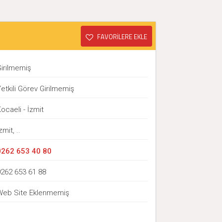
FAVORİLERE EKLE
Girilmemiş
etkili Görev Girilmemiş
ocaeli - İzmit
zmit, ..
0262 653 40 80
0262 653 61 88
Web Site Eklenmemiş