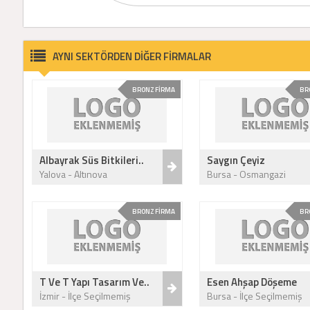
AYNI SEKTÖRDEN DİĞER FİRMALAR
BRONZ FİRMA
BR
Albayrak Süs Bitkileri..
Saygın Çeyiz
Yalova - Altınova
Bursa - Osmangazi
BRONZ FİRMA
BR
T Ve T Yapı Tasarım Ve..
Esen Ahşap Döşeme
İzmir - İlçe Seçilmemiş
Bursa - İlçe Seçilmemiş