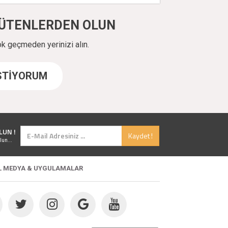
ÜYÜTENLERDEN OLUN
ok geçmeden yerinizi alın.
İSTİYORUM
LUN !
Kaydet !
lun...
L MEDYA & UYGULAMALAR