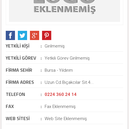
YETKİLİ KİŞİ
:
Girilmemiş
YETKİLİ GÖREV
:
Yetkili Görev Girilmemiş
FİRMA SEHİR
:
Bursa - Yıldırım
FİRMA ADRES
:
Uzun Cd.Bıçakcılar Sit.4...
TELEFON
:
0224 360 24 14
FAX
:
Fax Eklenmemiş
WEB SİTESİ
:
Web Site Eklenmemiş