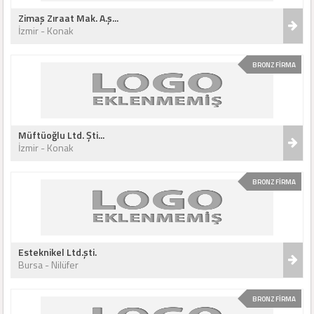
Zimaş Zıraat Mak. A.ş...
İzmir - Konak
BRONZ FİRMA
Müftüoğlu Ltd. Şti...
İzmir - Konak
BRONZ FİRMA
Esteknikel Ltd.şti.
Bursa - Nilüfer
BRONZ FİRMA