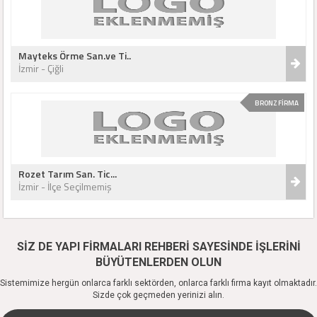
Mayteks Örme San.ve Ti..
İzmir - Çiğli
BRONZ FİRMA
Rozet Tarım San. Tic...
İzmir - İlçe Seçilmemiş
SİZ DE YAPI FİRMALARI REHBERİ SAYESİNDE İŞLERİNİ
BÜYÜTENLERDEN OLUN
Sistemimize hergün onlarca farklı sektörden, onlarca farklı firma kayıt olmaktadır.
Sizde çok geçmeden yerinizi alın.