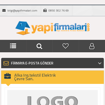
bilgi@yapifirmalari.com
0850 302 76 69
FİRMAYA E-POSTA GÖNDER
Alka Inş.tekstil Elektrik
Çevre San..