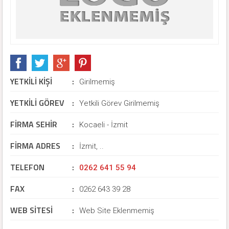
YETKİLİ KİŞİ
:
Girilmemiş
YETKİLİ GÖREV
:
Yetkili Görev Girilmemiş
FİRMA SEHİR
:
Kocaeli - İzmit
FİRMA ADRES
:
İzmit, ..
TELEFON
:
0262 641 55 94
FAX
:
0262 643 39 28
WEB SİTESİ
:
Web Site Eklenmemiş