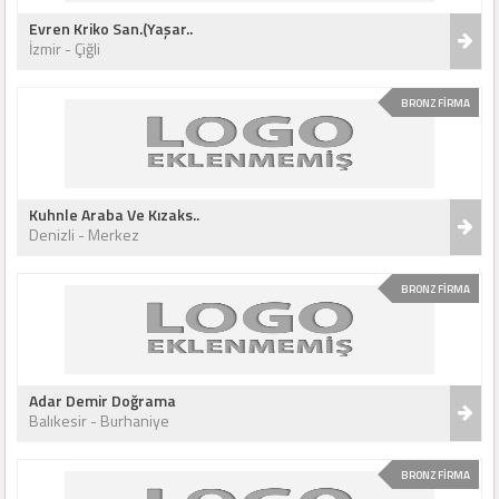
Evren Kriko San.(Yaşar..
İzmir - Çiğli
BRONZ FİRMA
Kuhnle Araba Ve Kızaks..
Denizli - Merkez
BRONZ FİRMA
Adar Demir Doğrama
Balıkesir - Burhaniye
BRONZ FİRMA