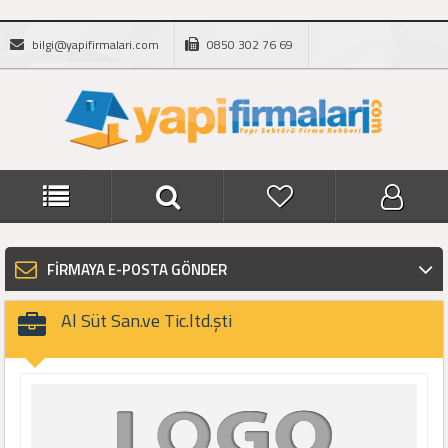
bilgi@yapifirmalari.com
0850 302 76 69
FİRMAYA E-POSTA GÖNDER
Al Süt San.ve Tic.ltd.şti