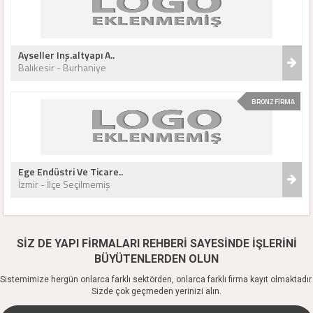
Ayseller Inş.altyapı A..
Balıkesir - Burhaniye
BRONZ FİRMA
Ege Endüstri Ve Ticare..
İzmir - İlçe Seçilmemiş
SİZ DE YAPI FİRMALARI REHBERİ SAYESİNDE İŞLERİNİ
BÜYÜTENLERDEN OLUN
Sistemimize hergün onlarca farklı sektörden, onlarca farklı firma kayıt olmaktadır.
Sizde çok geçmeden yerinizi alın.