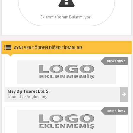
Eklenmiş Yorum Bulunmuyor !
AYNI SEKTÖRDEN DİĞER FİRMALAR
BRONZ FİRMA
Mey Dış Ticaret Ltd. Ş..
İzmir - İlçe Seçilmemiş
BRONZ FİRMA