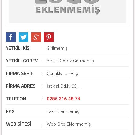
YETKİLİ KİŞİ
:
Girilmemiş
YETKİLİ GÖREV
:
Yetkili Görev Girilmemiş
FİRMA SEHİR
:
Çanakkale - Biga
FİRMA ADRES
:
İstiklal Cd.N.66, ..
TELEFON
:
0286 316 48 74
FAX
:
Fax Eklenmemiş
WEB SİTESİ
:
Web Site Eklenmemiş