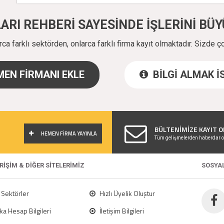
ALARI REHBERİ SAYESİNDE İŞLERİNİ B
a farklı sektörden, onlarca farklı firma kayıt olmaktadır. Sizde ç
EN FİRMANI EKLE
BİLGİ ALMAK 
!
BÜLTENİMİZE KAYIT O
HEMEN FİRMA YAYINLA
Tüm gelişmelerden haberdar o
ERİŞİM & DİĞER SİTELERİMİZ
SOSYA
Sektörler
Hızlı Üyelik Oluştur
a Hesap Bilgileri
İletişim Bilgileri