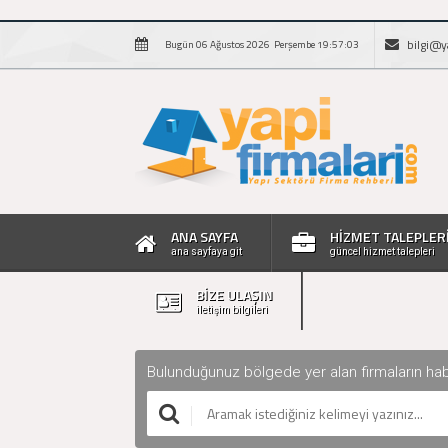
bilgi@y
Bugün 06 Ağustos 2026 Perşembe 19:57:04
ANA SAYFA
HİZMET TALEPLER
ana sayfaya git
güncel hizmet talepleri
BİZE ULAŞIN
iletişim bilgileri
Bulunduğunuz bölgede yer alan firmaların haberle