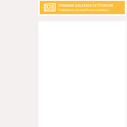
FİRMAMI EKLEMEK İSTİYORUM
5 dakikanızı ayırarak firmanızı ekleyin..