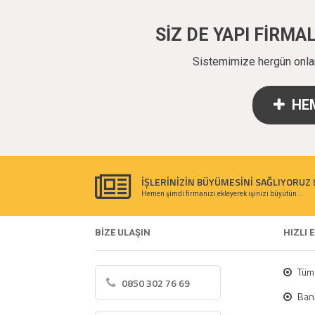
SİZ DE YAPI FİRM
Sistemimize hergün onlarc
HEM
İŞLERİNİZİN BÜYÜMESİNİ SAĞLIYORUZ 
Hemen şimdi firmanızı ekleyerek işinizi büyütün...
BİZE ULAŞIN
HIZLI 
Tüm 
0850 302 76 69
Bank