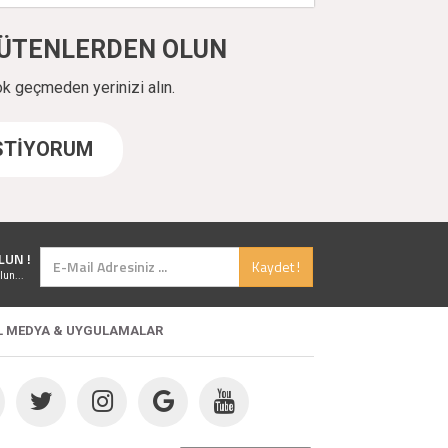
ÜYÜTENLERDEN OLUN
ok geçmeden yerinizi alın.
İSTİYORUM
LUN !
Kaydet !
lun...
L MEDYA & UYGULAMALAR