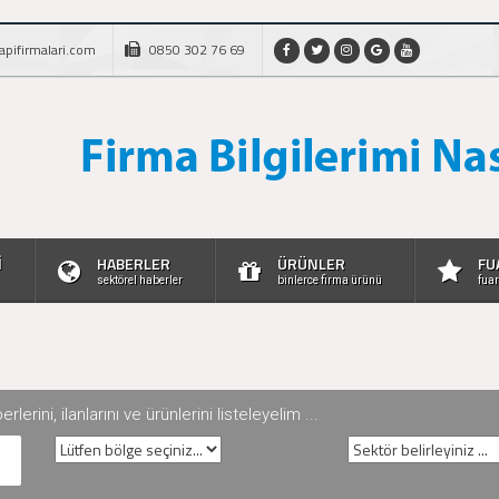
apifirmalari.com
0850 302 76 69
İ
HABERLER
ÜRÜNLER
FU
sektörel haberler
binlerce firma ürünü
fuar
rini, ilanlarını ve ürünlerini listeleyelim ...