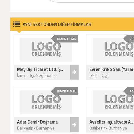
AYNI SEKTÖRDEN DİĞER FİRMALAR
BRONZ FİRMA
BR
Mey Dış Ticaret Ltd. Ş..
Evren Kriko San.(Yaşar.
İzmir - İlçe Seçilmemiş
İzmir - Çiğli
BRONZ FİRMA
BR
Adar Demir Doğrama
Ayseller Inş.altyapı A..
Balıkesir - Burhaniye
Balıkesir - Burhaniye