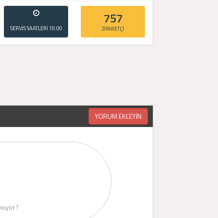
757
SERVİS SAATLERİ
10:00
ZİYARETÇİ
- 20:00
YORUM EKLEYİN
uyor !