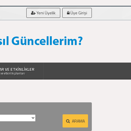
Yeni Üyelik
Üye Girişi
AR VE ETKİNLİKLER
 ve etkinlik planları
ARAMA