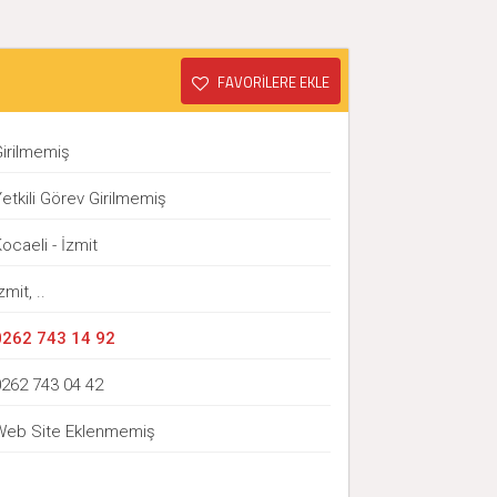
FAVORİLERE EKLE
Girilmemiş
etkili Görev Girilmemiş
ocaeli - İzmit
zmit, ..
0262 743 14 92
0262 743 04 42
Web Site Eklenmemiş