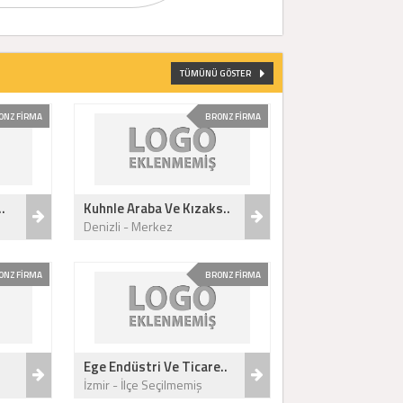
TÜMÜNÜ GÖSTER
ONZ FİRMA
BRONZ FİRMA
.
Kuhnle Araba Ve Kızaks..
Denizli - Merkez
ONZ FİRMA
BRONZ FİRMA
Ege Endüstri Ve Ticare..
İzmir - İlçe Seçilmemiş