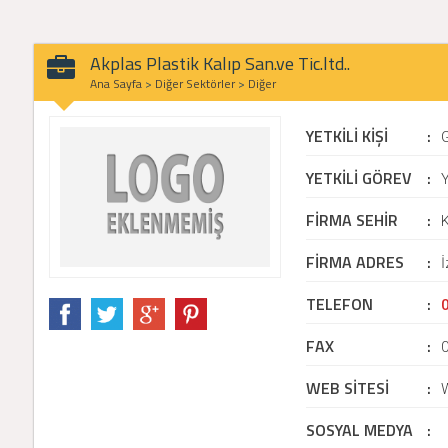
Akplas Plastik Kalıp San.ve Tic.ltd..
Ana Sayfa
>
Diğer Sektörler
>
Diğer
YETKİLİ KİŞİ
:
YETKİLİ GÖREV
:
Y
FİRMA SEHİR
:
K
FİRMA ADRES
:
İ
TELEFON
:
FAX
:
WEB SİTESİ
:
SOSYAL MEDYA
: