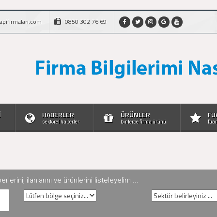
apifirmalari.com
0850 302 76 69
İ
HABERLER
ÜRÜNLER
FU
sektörel haberler
binlerce firma ürünü
fuar
rini, ilanlarını ve ürünlerini listeleyelim ...