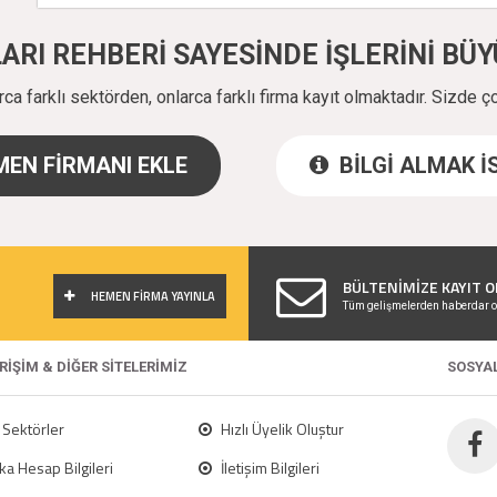
ALARI REHBERİ SAYESİNDE İŞLERİNİ B
a farklı sektörden, onlarca farklı firma kayıt olmaktadır. Sizde ç
EN FİRMANI EKLE
BİLGİ ALMAK 
!
BÜLTENİMİZE KAYIT O
HEMEN FİRMA YAYINLA
Tüm gelişmelerden haberdar o
ERİŞİM & DİĞER SİTELERİMİZ
SOSYA
Sektörler
Hızlı Üyelik Oluştur
a Hesap Bilgileri
İletişim Bilgileri