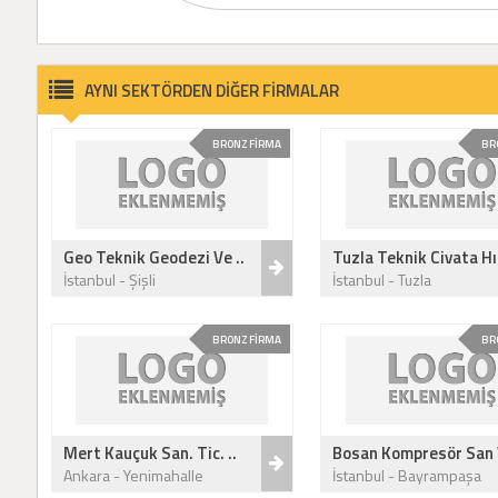
AYNI SEKTÖRDEN DİĞER FİRMALAR
BRONZ FİRMA
BR
Geo Teknik Geodezi Ve ..
Tuzla Teknik Civata Hı
İstanbul - Şişli
İstanbul - Tuzla
BRONZ FİRMA
BR
Mert Kauçuk San. Tic. ..
Bosan Kompresör San 
Ankara - Yenimahalle
İstanbul - Bayrampaşa