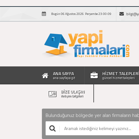
bilgi@y
Bugün 06 Ağustos 2026 Perşembe 23:00:09
ANA SAYFA
HİZMET TALEPLER
ana sayfaya git
güncel hizmet talepleri
BİZE ULAŞIN
iletişim bilgileri
Bulunduğunuz bölgede yer alan firmaların haberle