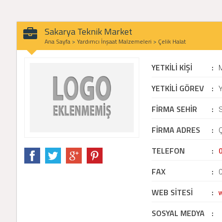
Sakarya Teknik Market
Ana Sayfa
>
Yardımcı İnşaat Malzemeleri
>
Çelik Halat
YETKİLİ KİŞİ
:
YETKİLİ GÖREV
:
Y
FİRMA SEHİR
:
FİRMA ADRES
:
TELEFON
:
FAX
:
WEB SİTESİ
:
SOSYAL MEDYA
: