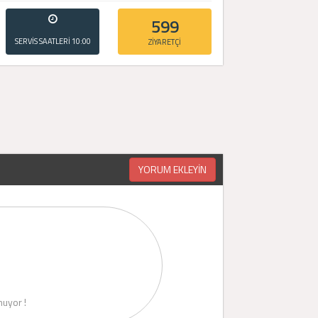
599
SERVİS SAATLERİ
10:00
ZİYARETÇİ
- 20:00
YORUM EKLEYİN
uyor !