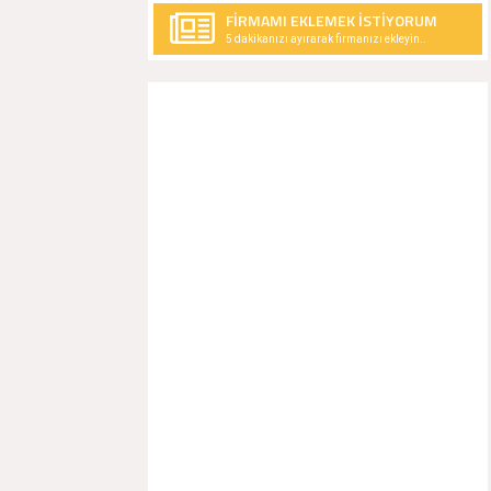
FİRMAMI EKLEMEK İSTİYORUM
5 dakikanızı ayırarak firmanızı ekleyin..