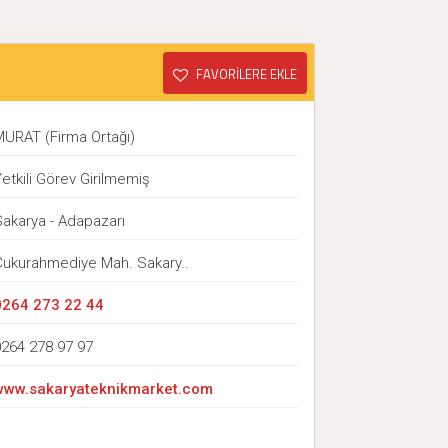
FAVORİLERE EKLE
MURAT (Firma Ortağı)
etkili Görev Girilmemiş
Sakarya - Adapazarı
Çukurahmediye Mah. Sakary..
0264 273 22 44
0264 278 97 97
www.sakaryateknikmarket.com