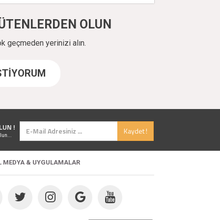
ÜYÜTENLERDEN OLUN
ok geçmeden yerinizi alın.
İSTİYORUM
LUN !
Kaydet !
lun...
L MEDYA & UYGULAMALAR