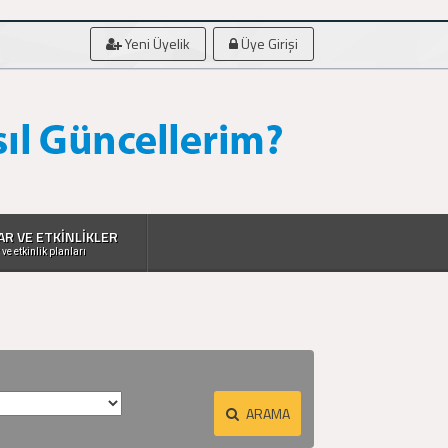
Yeni Üyelik
Üye Girişi
AR VE ETKİNLİKLER
 ve etkinlik planları
ARAMA