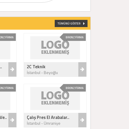
TÜMÜNÜ GÖSTER
ONZ FİRMA
BRONZ FİRMA
..
2C Teknik
İstanbul - Beyoğlu
ONZ FİRMA
BRONZ FİRMA
Ve..
Çalış Pres El Arabalar..
İstanbul - Ümraniye