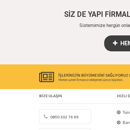
SİZ DE YAPI FİRM
Sistemimize hergün onlarc
HEM
İŞLERİNİZİN BÜYÜMESİNİ SAĞLIYORUZ 
Hemen şimdi firmanızı ekleyerek işinizi büyütün...
BİZE ULAŞIN
HIZLI 
Tüm 
0850 302 76 69
Bank