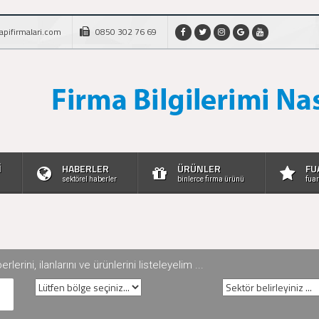
apifirmalari.com
0850 302 76 69
İ
HABERLER
ÜRÜNLER
FU
sektörel haberler
binlerce firma ürünü
fuar
rini, ilanlarını ve ürünlerini listeleyelim ...