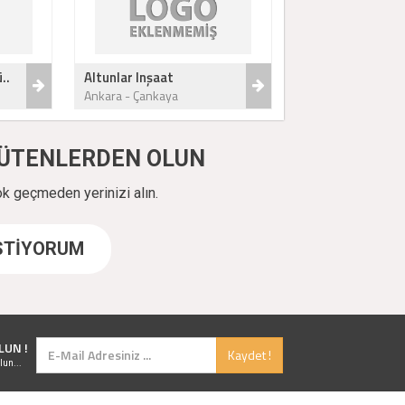
..
Altunlar Inşaat
Ankara - Çankaya
ÜYÜTENLERDEN OLUN
ok geçmeden yerinizi alın.
İSTİYORUM
LUN !
Kaydet !
lun...