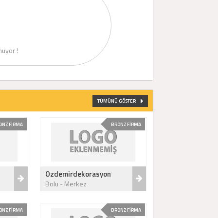
uyor !
TÜMÜNÜ GÖSTER
ONZ FİRMA
BRONZ FİRMA
Ozdemirdekorasyon
Bolu - Merkez
ONZ FİRMA
BRONZ FİRMA