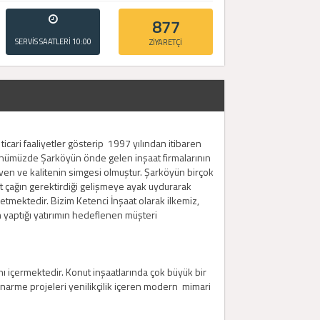
877
SERVİS SAATLERİ
10:00
ZİYARETÇİ
- 20:00
cari faaliyetler gösterip 1997 yılından itibaren
ünümüzde Şarköyün önde gelen inşaat firmalarının
en ve kalitenin simgesi olmuştur. Şarköyün birçok
at çağın gerektirdiği gelişmeye ayak uydurarak
etmektedir. Bizim Ketenci İnşaat olarak ilkemiz,
 yaptığı yatırımın hedeflenen müşteri
ını içermektedir. Konut inşaatlarında çok büyük bir
tonarme projeleri yenilikçilik içeren modern mimari