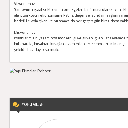
Vizyonumuz
Şarköyün inşaat sektörünün önde gelen bir firması olarak; yenilikle
alan, Şarköyün ekonomisine katma değer ve istihdam sağlamayı am
hedefi ile yola çıkan ve bu amaca da her geçen gün biraz daha yakla
Misyonumuz
İnsanlarımızın yaşamında modernliği ve güvenliği en üst seviyede tut
kullanarak , kuşaktan kuşağa devam edebilecek modern mimari yapıla
şekilde hazırlayıp sunmak.
YORUMLAR