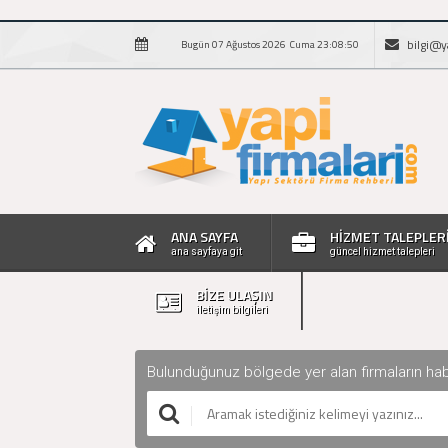
bilgi@y
Bugün 07 Ağustos 2026 Cuma 23:08:50
ANA SAYFA
HİZMET TALEPLER
ana sayfaya git
güncel hizmet talepleri
BİZE ULAŞIN
iletişim bilgileri
Bulunduğunuz bölgede yer alan firmaların haberle