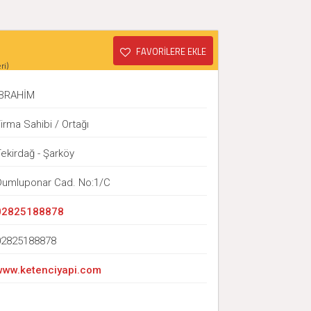
FAVORİLERE EKLE
ri)
İBRAHİM
irma Sahibi / Ortağı
ekirdağ - Şarköy
Dumluponar Cad. No:1/C
02825188878
02825188878
www.ketenciyapi.com