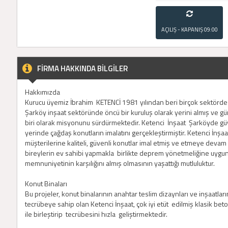
AÇILIŞ - KAPANIŞ
09:00
- 21:00
FİRMA HAKKINDA BİLGİLER
Hakkımızda
Kurucu üyemiz İbrahim KETENCİ 1981 yılından beri birçok sektörde ti
Şarköy inşaat sektöründe öncü bir kuruluş olarak yerini almış ve g
biri olarak misyonunu sürdürmektedir. Ketenci İnşaat Şarköyde güv
yerinde çağdaş konutların imalatını gerçekleştirmiştir. Ketenci İnşa
müşterilerine kaliteli, güvenli konutlar imal etmiş ve etmeye devam 
bireylerin ev sahibi yapmakla birlikte deprem yönetmeliğine uygun
memnuniyetinin karşılığını almış olmasının yaşattığı mutluluktur.
Konut Binaları
Bu projeler, konut binalarının anahtar teslim dizaynları ve inşaatlar
tecrübeye sahip olan Ketenci İnşaat, çok iyi etüt edilmiş klasik be
ile birleştirip tecrübesini hızla geliştirmektedir.