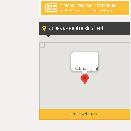
FİRMAMI EKLEMEK İSTİYORUM
5 dakikanızı ayırarak firmanızı ekleyin..
ADRES VE HARİTA BİLGİLERİ
Ketenci İnşaat
YOL TARİFİ ALIN