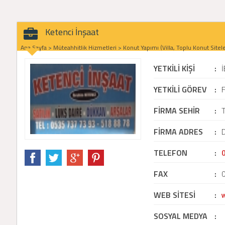
Ketenci İnşaat
Ana Sayfa
>
Müteahhitlik Hizmetleri
>
Konut Yapımı (Villa, Toplu Konut Sitele
YETKİLİ KİŞİ
:
YETKİLİ GÖREV
:
F
FİRMA SEHİR
:
T
FİRMA ADRES
:
TELEFON
:
FAX
:
WEB SİTESİ
:
SOSYAL MEDYA
: