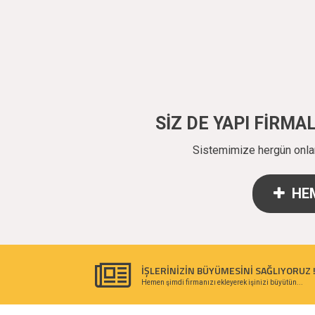
SİZ DE YAPI FİRM
Sistemimize hergün onlarc
HEM
İŞLERİNİZİN BÜYÜMESİNİ SAĞLIYORUZ 
Hemen şimdi firmanızı ekleyerek işinizi büyütün...