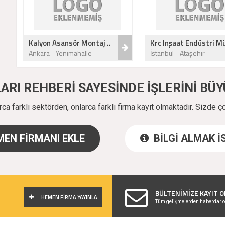
Kalyon Asansör Montaj ..
Krc Inşaat Endüstri Mü
Ankara - Yenimahalle
İstanbul - Ataşehir
ALARI REHBERİ SAYESİNDE İŞLERİNİ B
a farklı sektörden, onlarca farklı firma kayıt olmaktadır. Sizde ç
EN FİRMANI EKLE
BİLGİ ALMAK 
!
BÜLTENİMİZE KAYIT O
HEMEN FİRMA YAYINLA
Tüm gelişmelerden haberdar o