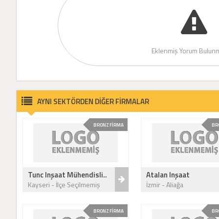
Eklenmiş Yorum Bulunm
AYNI SEKTÖRDEN DİĞER FİRMALAR
BRONZ FİRMA
BR
Tunc Inşaat Mühendisli..
Atalan Inşaat
Kayseri - İlçe Seçilmemiş
İzmir - Aliağa
BRONZ FİRMA
BR