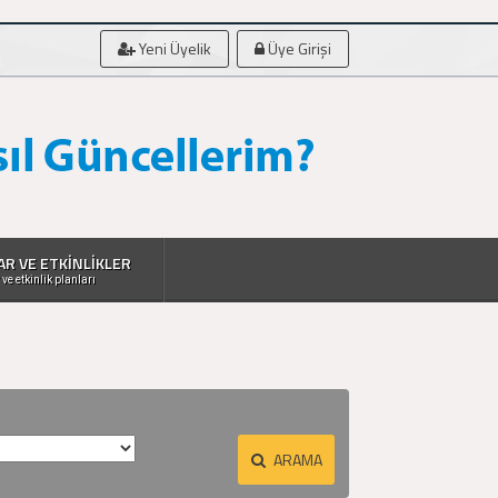
Yeni Üyelik
Üye Girişi
AR VE ETKİNLİKLER
 ve etkinlik planları
ARAMA