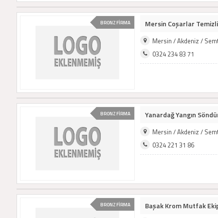
Mersin Coşarlar Temizli
BRONZ FİRMA
Mersin / Akdeniz / Sem
0324 234 83 71
Yanardağ Yangın Sönd
BRONZ FİRMA
Mersin / Akdeniz / Sem
0324 221 31 86
Başak Krom Mutfak Eki
BRONZ FİRMA