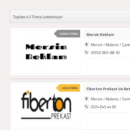
Toplam 47 Firma Listeleniyor
Mersin Reklam
BRONZ FİRMA
Mersin / Akdeniz / Çan
(0552) 865-88-92
Fiberton Prekast Ve Bet
GOLD FİRMA
Mersin / Akdeniz / Sem
0324 645 44 00