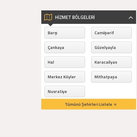
HİZMET BÖLGELERİ
Barış
Camiişerif
Çankaya
Güzelyayla
Hal
Karacailyas
Merkez Köyler
Mithatpaşa
Nusratiye
Tümünü Şehirleri Listele