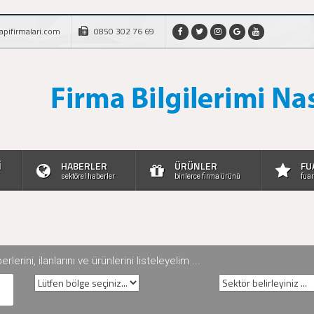
apifirmalari.com
0850 302 76 69
İ
HABERLER
ÜRÜNLER
FU
sektörel haberler
binlerce firma ürünü
fuar
rini, ilanlarını ve ürünlerini listeleyelim ...