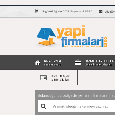
bilgi@y
Bugün 06 Ağustos 2026 Perşembe 18:52:51
ANA SAYFA
HİZMET TALEPLER
ana sayfaya git
güncel hizmet talepleri
BİZE ULAŞIN
iletişim bilgileri
Bulunduğunuz bölgede yer alan firmaların haberle