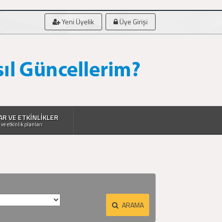
Yeni Üyelik
Üye Girişi
AR VE ETKİNLİKLER
 ve etkinlik planları
ARAMA