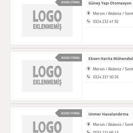
Güneş Yapı Otomasyon
BRONZ FİRMA
Mersin / Akdeniz / Sem
0324 232 41 92
Eksen Harita Mühendisli
BRONZ FİRMA
Mersin / Akdeniz / Sem
0324 337 50 26
Unmer Havalandırma
BRONZ FİRMA
Mersin / Akdeniz / Sem
0033 221 66 13