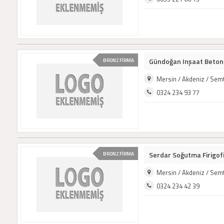
Gündoğan Inşaat Beton 
BRONZ FİRMA
Mersin / Akdeniz / Sem
0324 234 93 77
Serdar Soğutma Firigofi
BRONZ FİRMA
Mersin / Akdeniz / Sem
0324 234 42 39