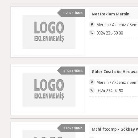
Net Reklam Mersin
BRONZ FİRMA
Mersin / Akdeniz / Sem
0324 235 68 88
Güler Cıvata Ve Hırdava
BRONZ FİRMA
Mersin / Akdeniz / Sem
0324 234 02 50
Mchliftcomp - Gökbay As
BRONZ FİRMA