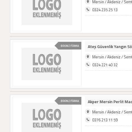
Mersin / Akdeniz / Sem
0324 235 25 13
Ateş Güvenlik Yangın 
BRONZ FİRMA
Mersin / Akdeniz / Sem
0324 221 40 32
Akper Mersin Perlit Made
BRONZ FİRMA
Mersin / Akdeniz / Sem
0376 213 11 59