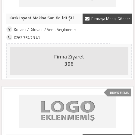
Kask Inşaat Makina San.tic .ldt Şti
Firmaya Mesaj Gönder
Kocaeli / Dilovası / Semt Seçilmemiş
0262 754 78 43
Firma Ziyaret
396
BRONZ FİRMA