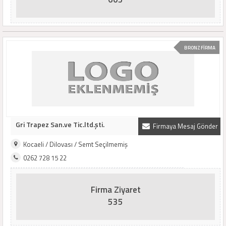
BRONZ FİRMA
Gri Trapez San.ve Tic.ltd.şti.
Firmaya Mesaj Gönder
Kocaeli / Dilovası / Semt Seçilmemiş
0262 728 15 22
Firma Ziyaret
535