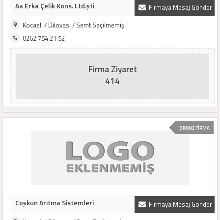
Aa Erka Çelik Kons. Ltd.şti
Firmaya Mesaj Gönder
Kocaeli / Dilovası / Semt Seçilmemiş
0262 754 21 52
Firma Ziyaret
414
BRONZ FİRMA
Coşkun Arıtma Sistemleri
Firmaya Mesaj Gönder