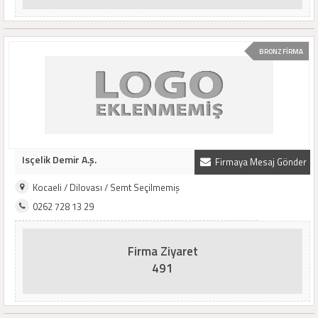
BRONZ FİRMA
Isçelik Demir A.ş.
Firmaya Mesaj Gönder
Kocaeli / Dilovası / Semt Seçilmemiş
0262 728 13 29
Firma Ziyaret
491