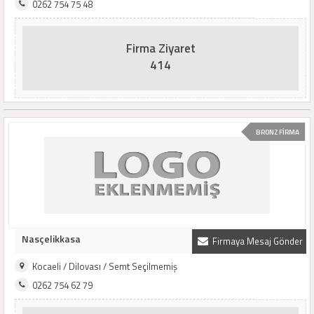
0262 754 75 48
Firma Ziyaret
414
BRONZ FİRMA
Nasçelikkasa
Firmaya Mesaj Gönder
Kocaeli / Dilovası / Semt Seçilmemiş
0262 754 62 79