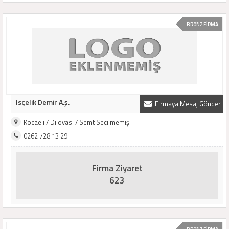
BRONZ FİRMA
Isçelik Demir A.ş.
Firmaya Mesaj Gönder
Kocaeli / Dilovası / Semt Seçilmemiş
0262 728 13 29
Firma Ziyaret
623