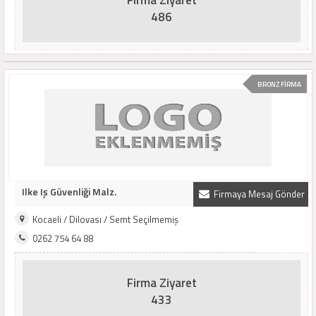
Firma Ziyaret
486
BRONZ FİRMA
Ilke Iş Güvenliği Malz.
Firmaya Mesaj Gönder
Kocaeli / Dilovası / Semt Seçilmemiş
0262 754 64 88
Firma Ziyaret
433