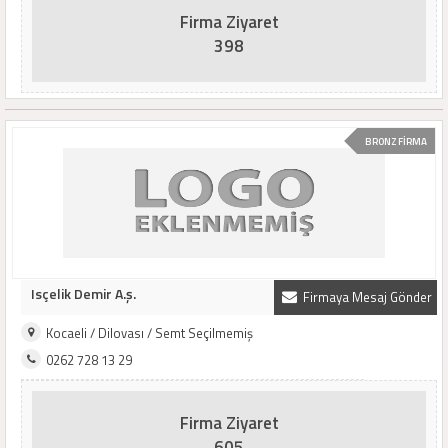
Firma Ziyaret
398
BRONZ FİRMA
Isçelik Demir A.ş.
Firmaya Mesaj Gönder
Kocaeli / Dilovası / Semt Seçilmemiş
0262 728 13 29
Firma Ziyaret
605