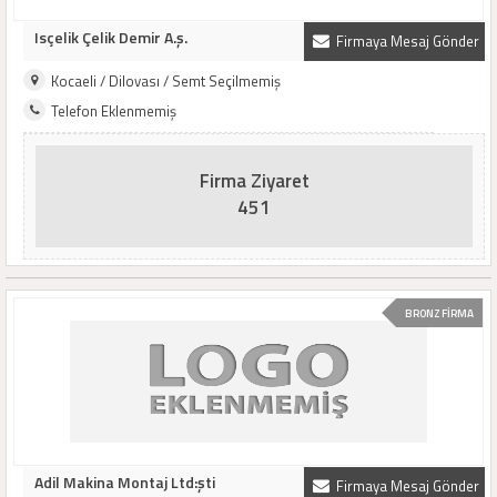
Isçelik Çelik Demir A.ş.
Firmaya Mesaj Gönder
Kocaeli / Dilovası / Semt Seçilmemiş
Telefon Eklenmemiş
Firma Ziyaret
451
BRONZ FİRMA
Adil Makina Montaj Ltd:şti
Firmaya Mesaj Gönder