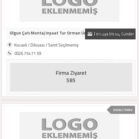
Olgun Çatı Montaj Inşaat Tur Orman Ürünleri San Tiç Ltd Şti
Firmaya Mesaj Gönder
Kocaeli / Dilovası / Semt Seçilmemiş
0026 754 71 59
Firma Ziyaret
585
BRONZ FİRMA