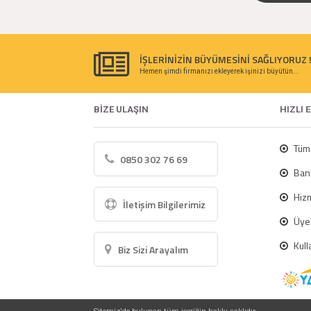
İŞLERİNİZİN BÜYÜMESİNİ SAĞLIYORUZ 
Hemen şimdi firmanızı ekleyerek işinizi büyütün...
BİZE ULAŞIN
HIZLI 
Tüm 
0850 302 76 69
Bank
Hizm
İletişim Bilgilerimiz
Üyel
Kull
Biz Sizi Arayalım