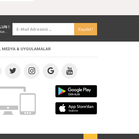
LUN !
Kaydet !
lun...
L MEDYA & UYGULAMALAR