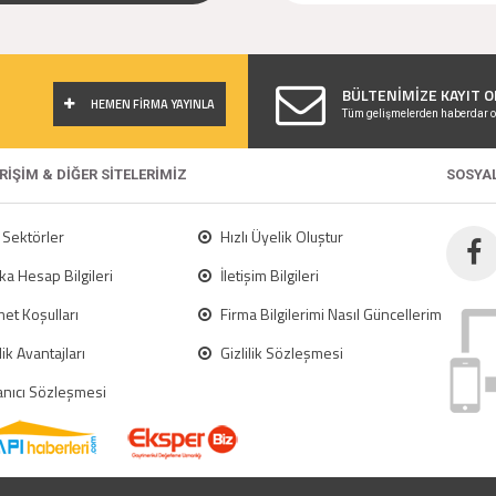
!
BÜLTENİMİZE KAYIT O
HEMEN FİRMA YAYINLA
Tüm gelişmelerden haberdar o
ERİŞİM & DİĞER SİTELERİMİZ
SOSYA
Sektörler
Hızlı Üyelik Oluştur
a Hesap Bilgileri
İletişim Bilgileri
et Koşulları
Firma Bilgilerimi Nasıl Güncellerim
ik Avantajları
Gizlilik Sözleşmesi
anıcı Sözleşmesi