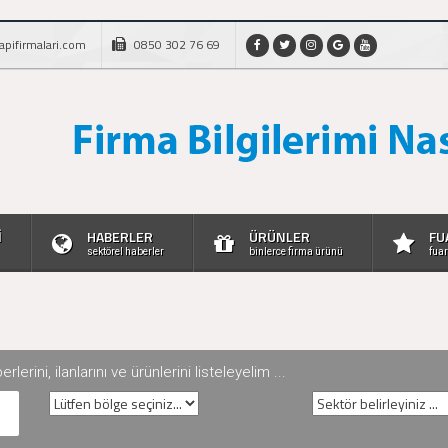
apifirmalari.com
0850 302 76 69
İ
HABERLER
ÜRÜNLER
FU
sektörel haberler
binlerce firma ürünü
fuar
rini, ilanlarını ve ürünlerini listeleyelim ...