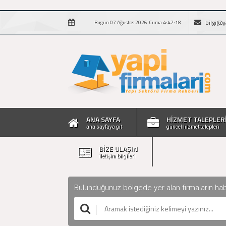
bilgi@y
Bugün 07 Ağustos 2026 Cuma 4:47:18
ANA SAYFA
HİZMET TALEPLER
ana sayfaya git
güncel hizmet talepleri
BİZE ULAŞIN
iletişim bilgileri
Bulunduğunuz bölgede yer alan firmaların haberle