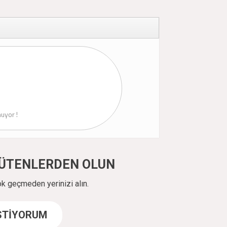
uyor !
ÜYÜTENLERDEN OLUN
ok geçmeden yerinizi alın.
İSTİYORUM