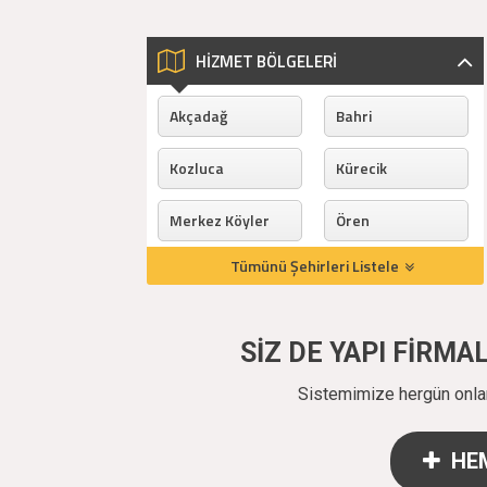
HİZMET BÖLGELERİ
Akçadağ
Bahri
Kozluca
Kürecik
Merkez Köyler
Ören
Tümünü Şehirleri Listele
SİZ DE YAPI FİRM
Sistemimize hergün onlarc
HEM