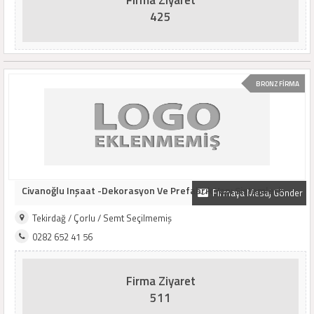
Firma Ziyaret
425
BRONZ FİRMA
Civanoğlu Inşaat -Dekorasyon Ve Prefabrık Yapı Sistemleri
Firmaya Mesaj Gönder
Tekirdağ / Çorlu / Semt Seçilmemiş
0282 652 41 56
Firma Ziyaret
511