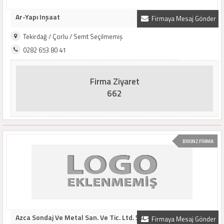
Ar-Yapı Inşaat
Firmaya Mesaj Gönder
Tekirdağ / Çorlu / Semt Seçilmemiş
0282 653 80 41
Firma Ziyaret
662
BRONZ FİRMA
Azca Sondaj Ve Metal San. Ve Tic. Ltd. Şti.
Firmaya Mesaj Gönder