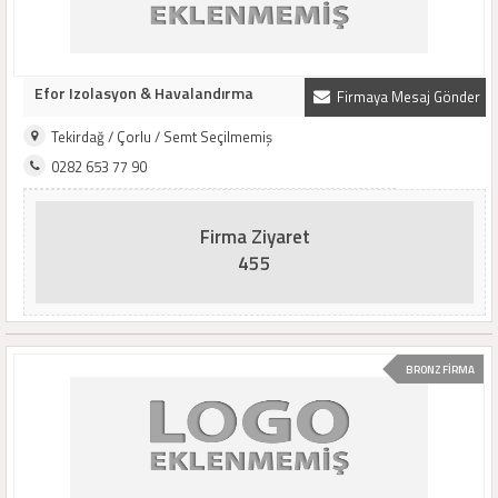
Efor Izolasyon & Havalandırma
Firmaya Mesaj Gönder
Tekirdağ / Çorlu / Semt Seçilmemiş
0282 653 77 90
Firma Ziyaret
455
BRONZ FİRMA