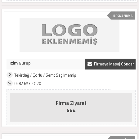
BRONZ FİRMA
Izim Gurup
Firmaya Mesaj Gönder
Tekirdağ / Çorlu / Semt Seçilmemiş
0282 653 27 20
Firma Ziyaret
444