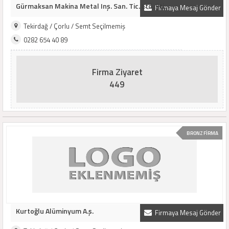
Gürmaksan Makina Metal Inş. San. Tic. Ltd. Şti.
Firmaya Mesaj Gönder
Tekirdağ / Çorlu / Semt Seçilmemiş
0282 654 40 89
Firma Ziyaret
449
BRONZ FİRMA
Kurtoğlu Alüminyum A.ş.
Firmaya Mesaj Gönder