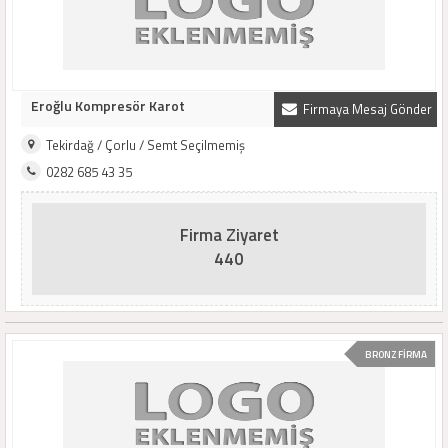
Eroğlu Kompresör Karot
Firmaya Mesaj Gönder
Tekirdağ / Çorlu / Semt Seçilmemiş
0282 685 43 35
Firma Ziyaret
440
BRONZ FİRMA