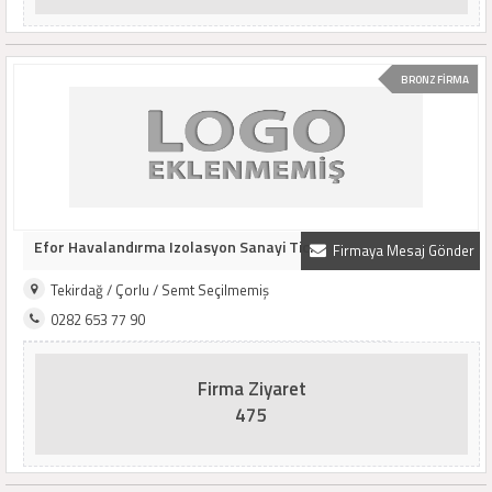
BRONZ FİRMA
Efor Havalandırma Izolasyon Sanayi Tic.
Firmaya Mesaj Gönder
Tekirdağ / Çorlu / Semt Seçilmemiş
0282 653 77 90
Firma Ziyaret
475