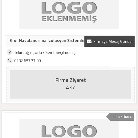
Efor Havalandırma İzolasyon Sıstemlerı
Firmaya Mesaj Gönder
Tekirdağ / Çorlu / Semt Seçilmemiş
0282 653 77 90
Firma Ziyaret
437
BRONZ FİRMA