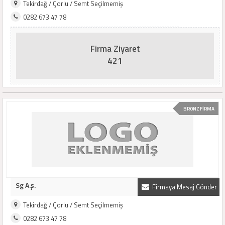
Tekirdağ / Çorlu / Semt Seçilmemiş
0282 673 47 78
Firma Ziyaret
421
BRONZ FİRMA
Sg A.ş.
Firmaya Mesaj Gönder
Tekirdağ / Çorlu / Semt Seçilmemiş
0282 673 47 78