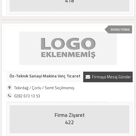
418
BRONZ FİRMA
Öz-Teknık Sanayi Makina Vınç Tıcaret
Firmaya Mesaj Gönder
Tekirdağ / Çorlu / Semt Seçilmemiş
0282 673 13 53
Firma Ziyaret
422