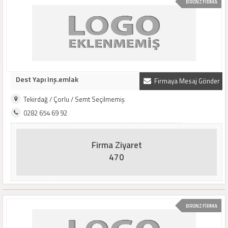
BRONZ FİRMA
Dest Yapı Inş.emlak
Firmaya Mesaj Gönder
Tekirdağ / Çorlu / Semt Seçilmemiş
0282 654 69 92
Firma Ziyaret
470
BRONZ FİRMA