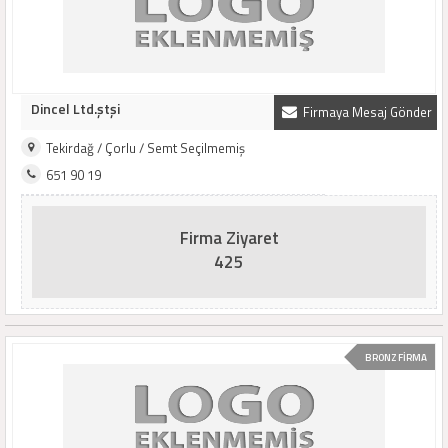
Dincel Ltd.ştşi
Firmaya Mesaj Gönder
Tekirdağ / Çorlu / Semt Seçilmemiş
651 90 19
Firma Ziyaret
425
BRONZ FİRMA