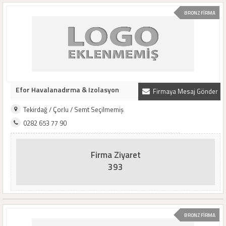
BRONZ FİRMA
Efor Havalanadırma & Izolasyon
Firmaya Mesaj Gönder
Tekirdağ / Çorlu / Semt Seçilmemiş
0282 653 77 90
Firma Ziyaret
393
BRONZ FİRMA