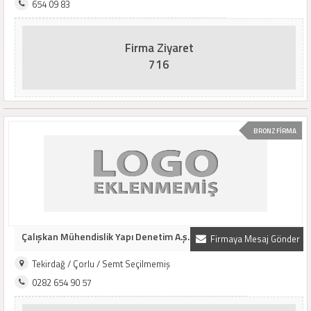
654 09 83
Firma Ziyaret
716
BRONZ FİRMA
Çalışkan Mühendislik Yapı Denetim A.ş.
Firmaya Mesaj Gönder
Tekirdağ / Çorlu / Semt Seçilmemiş
0282 654 90 57