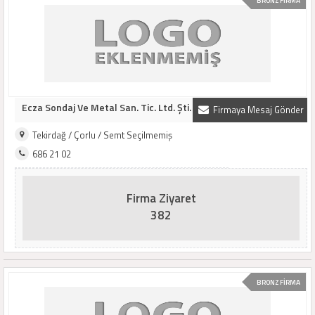
BRONZ FİRMA
Ecza Sondaj Ve Metal San. Tic. Ltd. Şti.
Firmaya Mesaj Gönder
Tekirdağ / Çorlu / Semt Seçilmemiş
686 21 02
Firma Ziyaret
382
BRONZ FİRMA