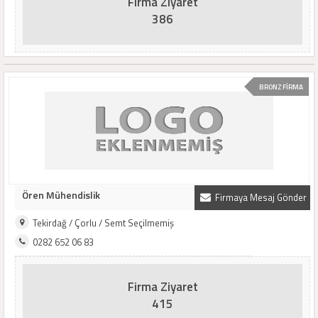
Firma Ziyaret
386
BRONZ FİRMA
Ören Mühendislik
Firmaya Mesaj Gönder
Tekirdağ / Çorlu / Semt Seçilmemiş
0282 652 06 83
Firma Ziyaret
415