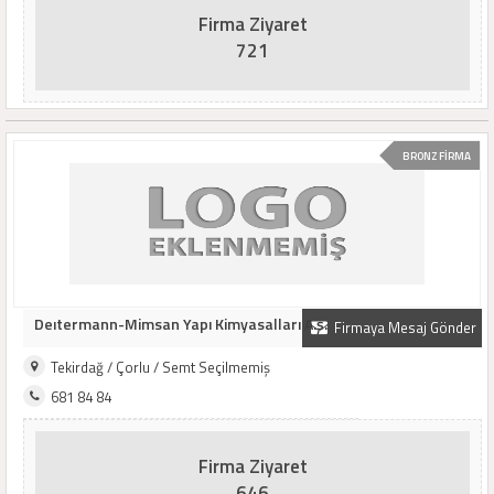
Firma Ziyaret
721
BRONZ FİRMA
Deıtermann-Mimsan Yapı Kimyasalları A.ş.
Firmaya Mesaj Gönder
Tekirdağ / Çorlu / Semt Seçilmemiş
681 84 84
Firma Ziyaret
646