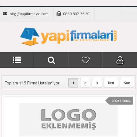
bilgi@yapifirmalari.com
0850 302 76 69
Toplam 119 Firma Listeleniyor
1
2
3
İleri
Son
BRONZ FİRMA