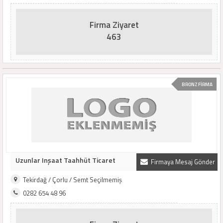
Firma Ziyaret
463
BRONZ FİRMA
Uzunlar Inşaat Taahhüt Ticaret
Firmaya Mesaj Gönder
Tekirdağ / Çorlu / Semt Seçilmemiş
0282 654 48 96