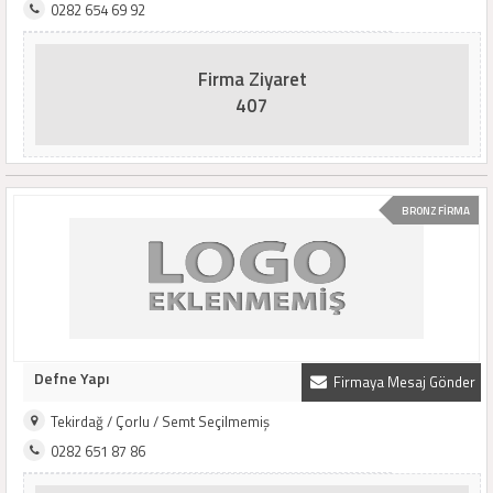
0282 654 69 92
Firma Ziyaret
407
BRONZ FİRMA
Defne Yapı
Firmaya Mesaj Gönder
Tekirdağ / Çorlu / Semt Seçilmemiş
0282 651 87 86