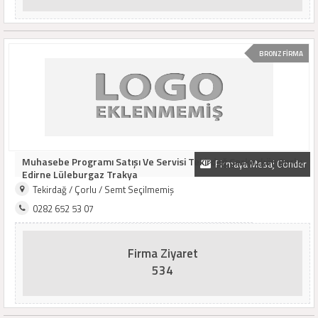
BRONZ FİRMA
Muhasebe Programı Satışı Ve Servisi Tekirdağ Çerkezköy Çorlu
Firmaya Mesaj Gönder
Edirne Lüleburgaz Trakya
Tekirdağ / Çorlu / Semt Seçilmemiş
0282 652 53 07
Firma Ziyaret
534