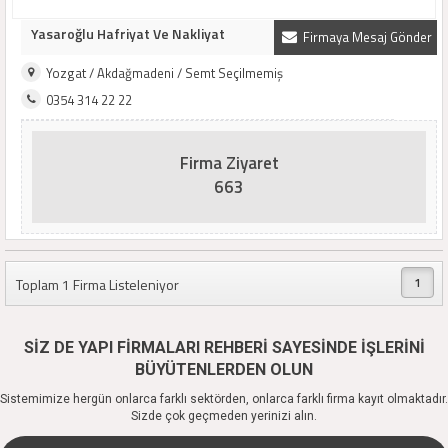
Yasaroğlu Hafriyat Ve Nakliyat
Firmaya Mesaj Gönder
Yozgat / Akdağmadeni / Semt Seçilmemiş
0354 314 22 22
Firma Ziyaret
663
1
Toplam 1 Firma Listeleniyor
SİZ DE YAPI FİRMALARI REHBERİ SAYESİNDE İŞLERİNİ
BÜYÜTENLERDEN OLUN
Sistemimize hergün onlarca farklı sektörden, onlarca farklı firma kayıt olmaktadır.
Sizde çok geçmeden yerinizi alın.