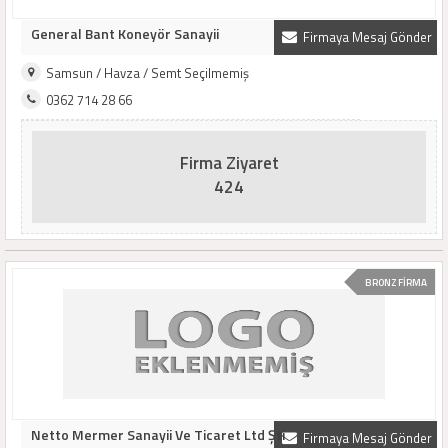
General Bant Koneyör Sanayii
Firmaya Mesaj Gönder
Samsun / Havza / Semt Seçilmemiş
0362 714 28 66
Firma Ziyaret
424
BRONZ FİRMA
Netto Mermer Sanayii Ve Ticaret Ltd Şti
Firmaya Mesaj Gönder