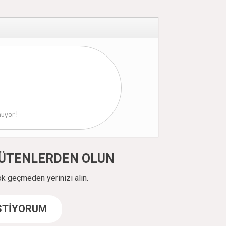
uyor !
ÜYÜTENLERDEN OLUN
ok geçmeden yerinizi alın.
İSTİYORUM