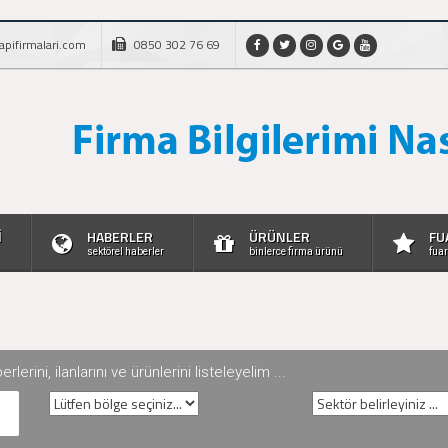
apifirmalari.com
0850 302 76 69
İ
HABERLER
ÜRÜNLER
FU
sektörel haberler
binlerce firma ürünü
fuar
rini, ilanlarını ve ürünlerini listeleyelim ...