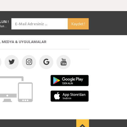
LUN !
Kaydet !
lun...
L MEDYA & UYGULAMALAR