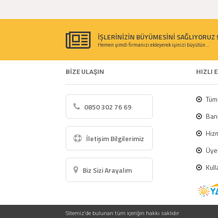
İŞLERİNİZİN BÜYÜMESİNİ SAĞLIYORUZ 
Hemen şimdi firmanızı ekleyerek işinizi büyütün...
BİZE ULAŞIN
HIZLI 
Tüm 
0850 302 76 69
Bank
Hizm
İletişim Bilgilerimiz
Üyel
Kull
Biz Sizi Arayalım
Sitemiz'de bulunan tüm içeriğin hakkı saklıdır