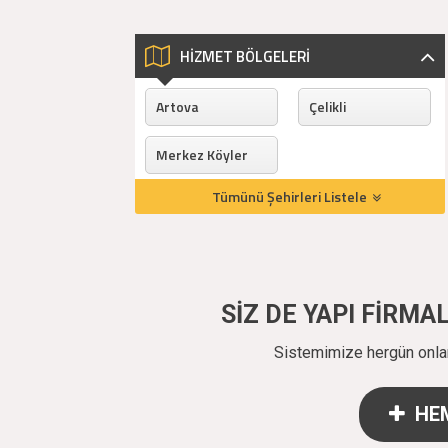
HİZMET BÖLGELERİ
Artova
Çelikli
Merkez Köyler
Tümünü Şehirleri Listele
SİZ DE YAPI FİRM
Sistemimize hergün onlarc
HEM