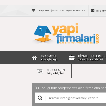
bilgi@y
Bugün 06 Ağustos 2026 Perşembe 10:01:42
ANA SAYFA
HİZMET TALEPLER
ana sayfaya git
güncel hizmet talepleri
BİZE ULAŞIN
iletişim bilgileri
Bulunduğunuz bölgede yer alan firmaların haberle