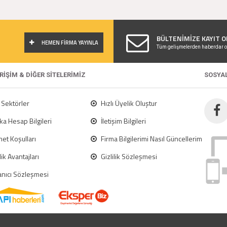
!
BÜLTENİMİZE KAYIT O
HEMEN FİRMA YAYINLA
Tüm gelişmelerden haberdar o
ERİŞİM & DİĞER SİTELERİMİZ
SOSYA
Sektörler
Hızlı Üyelik Oluştur
a Hesap Bilgileri
İletişim Bilgileri
et Koşulları
Firma Bilgilerimi Nasıl Güncellerim
ik Avantajları
Gizlilik Sözleşmesi
anıcı Sözleşmesi