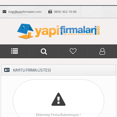
bilgi@yapifirmalari.com
0850 302 76 69
KAYITLI FİRMA LİSTESİ
Eklenmiş Firma Bulunmuyor !