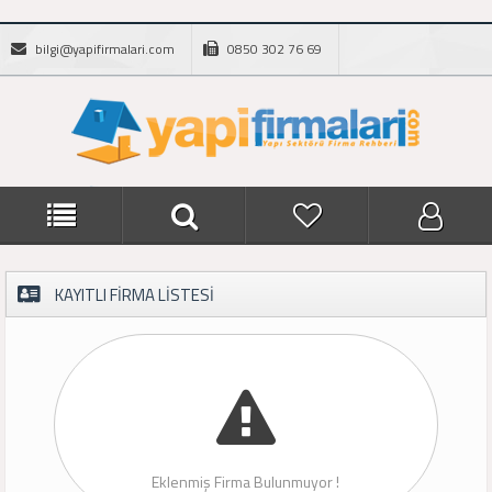
bilgi@yapifirmalari.com
0850 302 76 69
KAYITLI FİRMA LİSTESİ
Eklenmiş Firma Bulunmuyor !