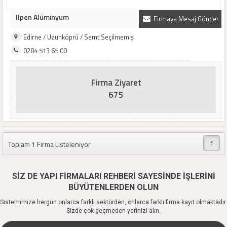
Ilpen Alüminyum
Firmaya Mesaj Gönder
Edirne / Uzunköprü / Semt Seçilmemiş
0284 513 65 00
Firma Ziyaret
675
1
Toplam 1 Firma Listeleniyor
SİZ DE YAPI FİRMALARI REHBERİ SAYESİNDE İŞLERİNİ
BÜYÜTENLERDEN OLUN
Sistemimize hergün onlarca farklı sektörden, onlarca farklı firma kayıt olmaktadır.
Sizde çok geçmeden yerinizi alın.