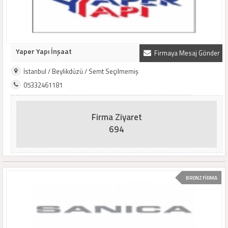
Yaper Yapı İnşaat
Firmaya Mesaj Gönder
İstanbul / Beylikdüzü / Semt Seçilmemiş
05332461181
Firma Ziyaret
694
BRONZ FİRMA