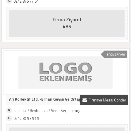
0212 875 77 51
Firma Ziyaret
485
BRONZ FİRMA
Arı Kollektif Ltd. -Erhan Geyisi Ve Ortağı
Firmaya Mesaj Gönder
İstanbul / Beylikdüzü / Semt Seçilmemiş
0212 875 35 75