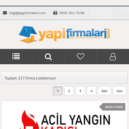
bilgi@yapifirmalari.com
0850 302 76 69
Toplam 327 Firma Listeleniyor
1
2
3
4
İleri
Son
BRONZ FİRMA