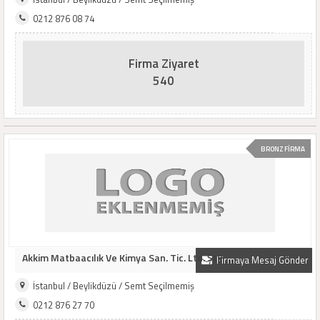
0212 876 08 74
Firma Ziyaret
540
BRONZ FİRMA
Akkim Matbaacılık Ve Kimya San. Tic. Ltd. Şti.
Firmaya Mesaj Gönder
İstanbul / Beylikdüzü / Semt Seçilmemiş
0212 876 27 70