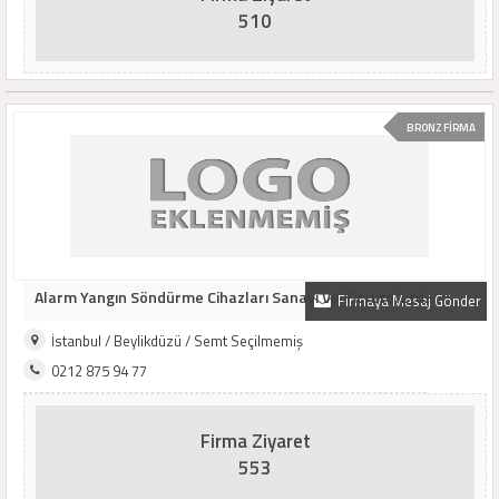
510
BRONZ FİRMA
Alarm Yangın Söndürme Cihazları Sanayi Ve Tic. Ltd. Ltd.
Firmaya Mesaj Gönder
İstanbul / Beylikdüzü / Semt Seçilmemiş
0212 875 94 77
Firma Ziyaret
553