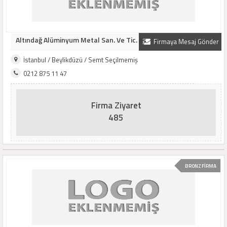
Altındağ Alüminyum Metal San. Ve Tic. Aş
Firmaya Mesaj Gönder
İstanbul / Beylikdüzü / Semt Seçilmemiş
0212 875 11 47
Firma Ziyaret
485
BRONZ FİRMA