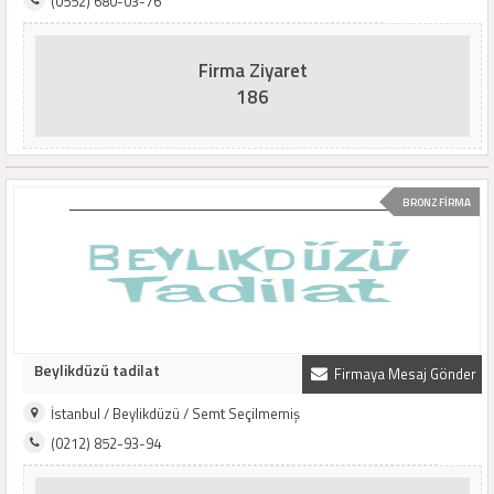
(0552) 680-03-76
Firma Ziyaret
186
BRONZ FİRMA
Beylikdüzü tadilat
Firmaya Mesaj Gönder
İstanbul / Beylikdüzü / Semt Seçilmemiş
(0212) 852-93-94