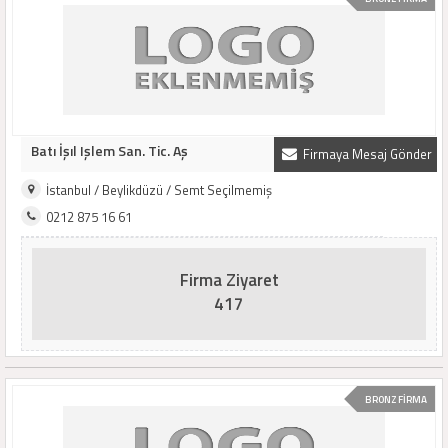
Batı İşıl Işlem San. Tic. Aş
Firmaya Mesaj Gönder
İstanbul / Beylikdüzü / Semt Seçilmemiş
0212 875 16 61
Firma Ziyaret
417
BRONZ FİRMA