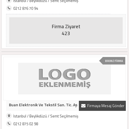
İstanbul / Beylikdüzü / Semt Seçilmemiş
0212 876 70 94
Firma Ziyaret
423
BRONZ FİRMA
Buan Elektronik Ve Tekstil San. Tic. Aş
Firmaya Mesaj Gönder
İstanbul / Beylikdüzü / Semt Seçilmemiş
0212 875 02 98