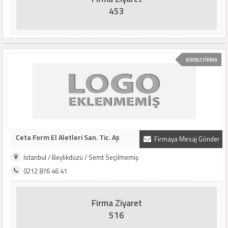
453
BRONZ FİRMA
Ceta Form El Aletleri San. Tic. Aş
Firmaya Mesaj Gönder
İstanbul / Beylikdüzü / Semt Seçilmemiş
0212 876 46 41
Firma Ziyaret
516