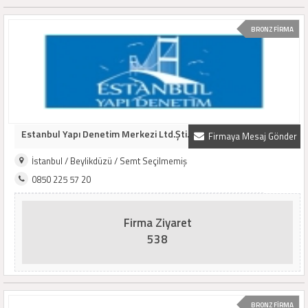
BRONZ FİRMA
Estanbul Yapı Denetim Merkezi Ltd.Şti.
Firmaya Mesaj Gönder
İstanbul / Beylikdüzü / Semt Seçilmemiş
0850 225 57 20
Firma Ziyaret
538
BRONZ FİRMA