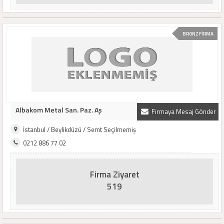
BRONZ FİRMA
Albakom Metal San. Paz. Aş
Firmaya Mesaj Gönder
İstanbul / Beylikdüzü / Semt Seçilmemiş
0212 886 77 02
Firma Ziyaret
519