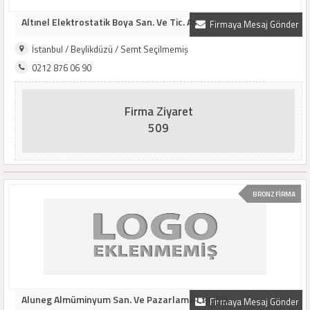
Altınel Elektrostatik Boya San. Ve Tic. Aş
Firmaya Mesaj Gönder
İstanbul / Beylikdüzü / Semt Seçilmemiş
0212 876 06 90
Firma Ziyaret
509
BRONZ FİRMA
Aluneg Almüminyum San. Ve Pazarlama Ltd. Şti.
Firmaya Mesaj Gönder