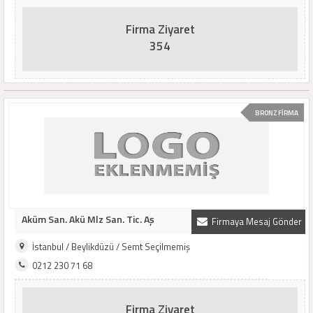
Firma Ziyaret
354
BRONZ FİRMA
Aküm San. Akü Mlz San. Tic. Aş
Firmaya Mesaj Gönder
İstanbul / Beylikdüzü / Semt Seçilmemiş
0212 230 71 68
Firma Ziyaret