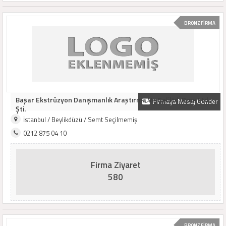
BRONZ FİRMA
Başar Ekstrüzyon Danışmanlık Araştırma Ve Geliltd. Rme Ltd.
Firmaya Mesaj Gönder
Şti.
İstanbul / Beylikdüzü / Semt Seçilmemiş
0212 875 04 10
Firma Ziyaret
580
BRONZ FİRMA