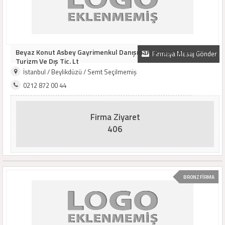
Beyaz Konut Asbey Gayrimenkul Danışmanlık Yapı Tanıtım
Firmaya Mesaj Gönder
Turizm Ve Dış Tic. Lt
İstanbul / Beylikdüzü / Semt Seçilmemiş
0212 872 00 44
Firma Ziyaret
406
BRONZ FİRMA