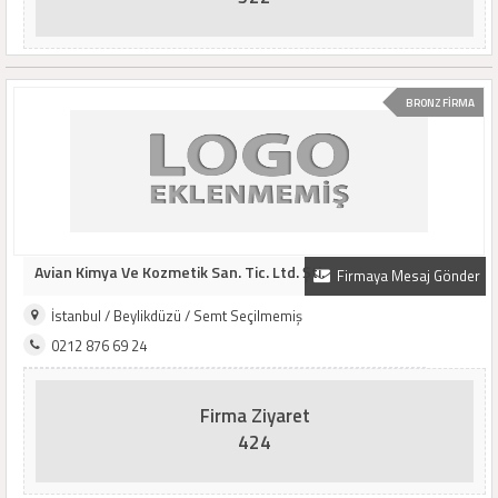
BRONZ FİRMA
Avian Kimya Ve Kozmetik San. Tic. Ltd. Şti.
Firmaya Mesaj Gönder
İstanbul / Beylikdüzü / Semt Seçilmemiş
0212 876 69 24
Firma Ziyaret
424