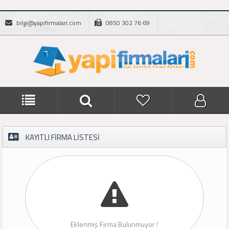
bilgi@yapifirmalari.com
0850 302 76 69
KAYITLI FİRMA LİSTESİ
Eklenmiş Firma Bulunmuyor !