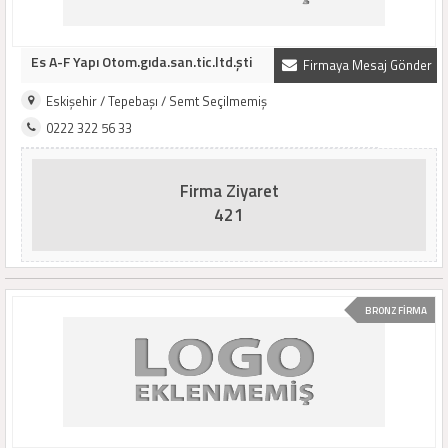
Es A-F Yapı Otom.gıda.san.tic.ltd.şti
Firmaya Mesaj Gönder
Eskişehir / Tepebaşı / Semt Seçilmemiş
0222 322 56 33
Firma Ziyaret
421
BRONZ FİRMA