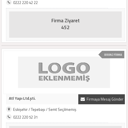
0222 220 42 22
Firma Ziyaret
452
BRONZ FİRMA
Atl Yapı Ltd.şti.
Firmaya Mesaj Gönder
Eskişehir / Tepebaşı / Semt Seçilmemiş
0222 220 52 31