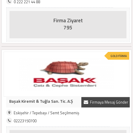
0 222 221 44 88
Firma Ziyaret
795
GOLD FİRMA
Başak Kiremit & Tuğla San. Tic. A.Ş
Firmaya Mesaj Gönder
Eskişehir / Tepebaşı / Semt Seçilmemiş
02223150700