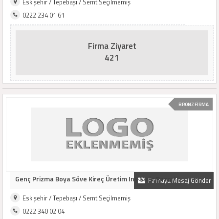
Eskişehir / Tepebaşı / Semt Seçilmemiş
0222 234 01 61
Firma Ziyaret
421
BRONZ FİRMA
Genç Prizma Boya Söve Kireç Üretim Inş Malz Pazarl
Firmaya Mesaj Gönder
Eskişehir / Tepebaşı / Semt Seçilmemiş
0222 340 02 04