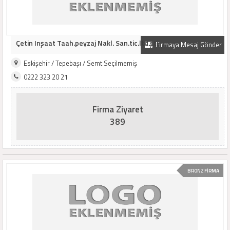
Çetin Inşaat Taah.peyzaj Nakl. San.tic.ltd.şti.
Firmaya Mesaj Gönder
Eskişehir / Tepebaşı / Semt Seçilmemiş
0222 323 20 21
Firma Ziyaret
389
BRONZ FİRMA