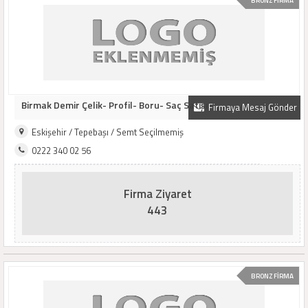
BRONZ FİRMA
Birmak Demir Çelik- Profil- Boru- Saç Satışı
Firmaya Mesaj Gönder
Eskişehir / Tepebaşı / Semt Seçilmemiş
0222 340 02 56
Firma Ziyaret
443
BRONZ FİRMA