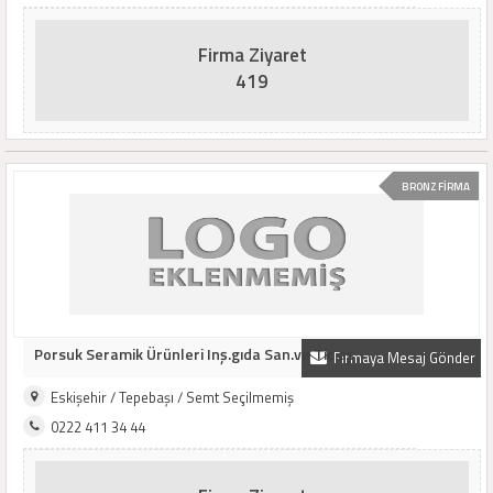
Firma Ziyaret
419
BRONZ FİRMA
Porsuk Seramik Ürünleri Inş.gıda San.ve Tic.aş
Firmaya Mesaj Gönder
Eskişehir / Tepebaşı / Semt Seçilmemiş
0222 411 34 44