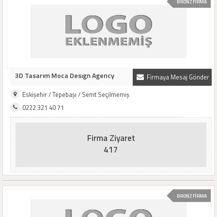
BRONZ FİRMA
3D Tasarım Moca Desıgn Agency
Firmaya Mesaj Gönder
Eskişehir / Tepebaşı / Semt Seçilmemiş
0222 321 40 71
Firma Ziyaret
417
BRONZ FİRMA