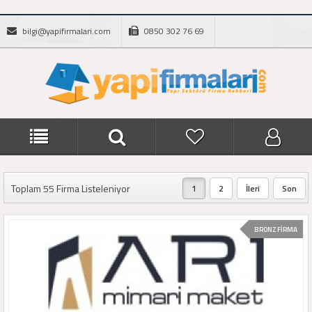
bilgi@yapifirmalari.com
0850 302 76 69
Toplam 55 Firma Listeleniyor
1
2
İleri
Son
BRONZ FİRMA