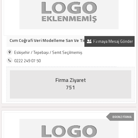
Cvm Coğrafi Veri Modelleme San Ve Tic Ltd Şti
Firmaya Mesaj Gönder
Eskişehir / Tepebaşı / Semt Seçilmemiş
0222 249 07 50
Firma Ziyaret
751
BRONZ FİRMA