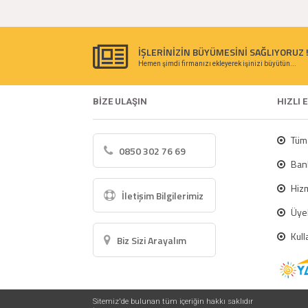
İŞLERİNİZİN BÜYÜMESİNİ SAĞLIYORUZ 
Hemen şimdi firmanızı ekleyerek işinizi büyütün...
BİZE ULAŞIN
HIZLI 
Tüm 
0850 302 76 69
Bank
Hizm
İletişim Bilgilerimiz
Üyel
Kull
Biz Sizi Arayalım
Sitemiz'de bulunan tüm içeriğin hakkı saklıdır