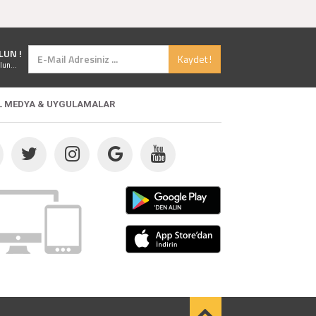
LUN !
Kaydet !
lun...
L MEDYA & UYGULAMALAR