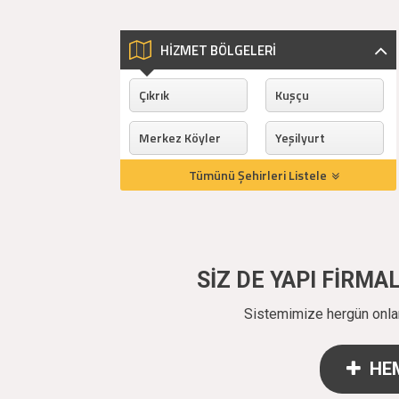
HİZMET BÖLGELERİ
Çıkrık
Kuşçu
Merkez Köyler
Yeşilyurt
Tümünü Şehirleri Listele
SİZ DE YAPI FİRM
Sistemimize hergün onlarc
HEM