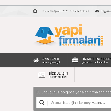
bilgi@y
Bugün 06 Ağustos 2026 Perşembe 6:36:21
ANA SAYFA
HİZMET TALEPLER
ana sayfaya git
güncel hizmet talepleri
BİZE ULAŞIN
iletişim bilgileri
Bulunduğunuz bölgede yer alan firmaların haberle