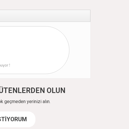
uyor !
ÜYÜTENLERDEN OLUN
ok geçmeden yerinizi alın.
İSTİYORUM