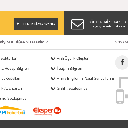
!
BÜLTENİMİZE KAYIT O
HEMEN FİRMA YAYINLA
Tüm gelişmelerden haberdar o
ERİŞİM & DİĞER SİTELERİMİZ
SOSYA
Sektörler
Hızlı Üyelik Oluştur
a Hesap Bilgileri
İletişim Bilgileri
et Koşulları
Firma Bilgilerimi Nasıl Güncellerim
ik Avantajları
Gizlilik Sözleşmesi
anıcı Sözleşmesi