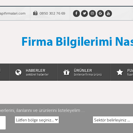
apifirmalari.com
0850 302 76 69
İ
HABERLER
ÜRÜNLER
FU
sektörel haberler
binlerce firma ürünü
fuar
rini, ilanlarını ve ürünlerini listeleyelim ...