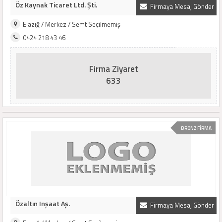
Öz Kaynak Ticaret Ltd. Şti.
Firmaya Mesaj Gönder
Elazığ / Merkez / Semt Seçilmemiş
0424 218 43 46
Firma Ziyaret
633
BRONZ FİRMA
Özaltın Inşaat Aş.
Firmaya Mesaj Gönder