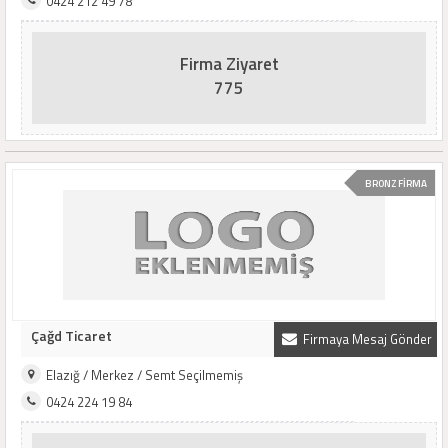
0424 212 49 78
Firma Ziyaret
775
BRONZ FİRMA
Çağd Ticaret
Firmaya Mesaj Gönder
Elazığ / Merkez / Semt Seçilmemiş
0424 224 19 84