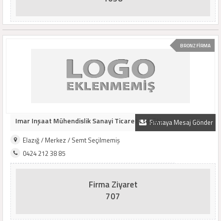
BRONZ FİRMA
Imar Inşaat Mühendislik Sanayi Ticaret Ltd. Şti.
Firmaya Mesaj Gönder
Elazığ / Merkez / Semt Seçilmemiş
0424 212 38 85
Firma Ziyaret
707