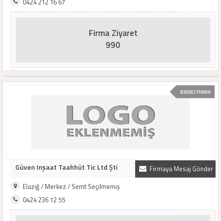
0424 212 16 67
Firma Ziyaret
990
BRONZ FİRMA
Güven Inşaat Taahhüt Tic Ltd Şti
Firmaya Mesaj Gönder
Elazığ / Merkez / Semt Seçilmemiş
0424 236 12 55