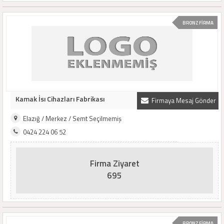
BRONZ FİRMA
Kamak İsı Cihazları Fabrikası
Firmaya Mesaj Gönder
Elazığ / Merkez / Semt Seçilmemiş
0424 224 06 52
Firma Ziyaret
695
BRONZ FİRMA