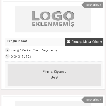
BRONZ FİRMA
Eroğlu Inşaat
Firmaya Mesaj Gönder
Elazığ / Merkez / Semt Seçilmemiş
0424 218 72 21
Firma Ziyaret
849
BRONZ FİRMA