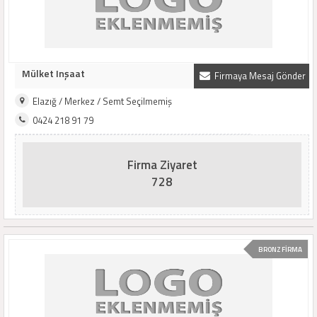
Mülket Inşaat
Firmaya Mesaj Gönder
Elazığ / Merkez / Semt Seçilmemiş
0424 218 91 79
Firma Ziyaret
728
BRONZ FİRMA