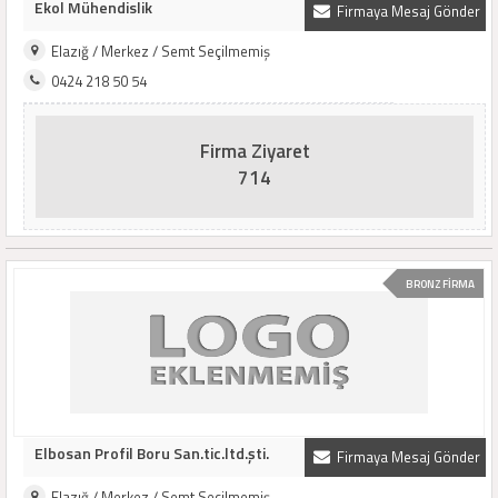
Ekol Mühendislik
Firmaya Mesaj Gönder
Elazığ / Merkez / Semt Seçilmemiş
0424 218 50 54
Firma Ziyaret
714
BRONZ FİRMA
Elbosan Profil Boru San.tic.ltd.şti.
Firmaya Mesaj Gönder
Elazığ / Merkez / Semt Seçilmemiş