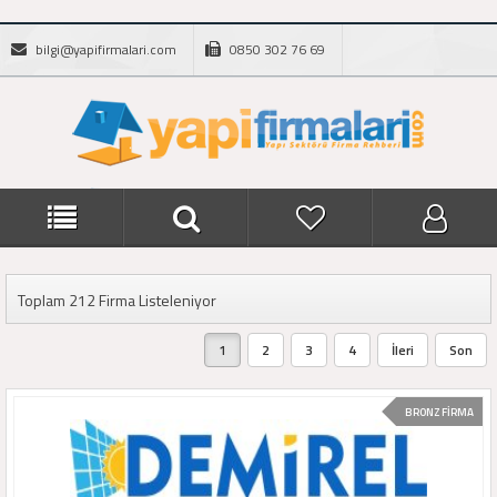
bilgi@yapifirmalari.com
0850 302 76 69
Toplam 212 Firma Listeleniyor
1
2
3
4
İleri
Son
BRONZ FİRMA