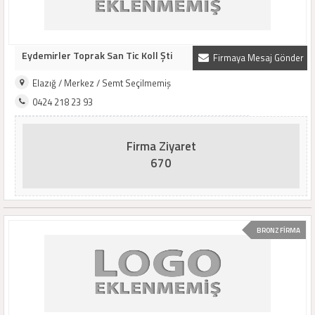
Eydemirler Toprak San Tic Koll Şti
Firmaya Mesaj Gönder
Elazığ / Merkez / Semt Seçilmemiş
0424 218 23 93
Firma Ziyaret
670
BRONZ FİRMA