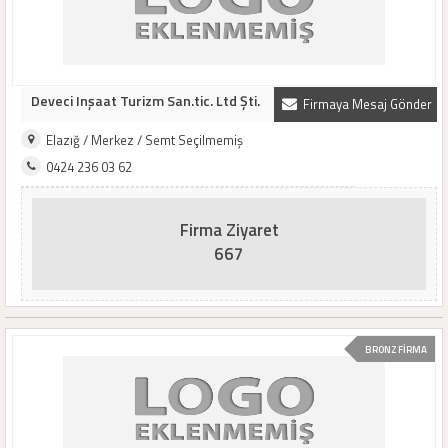
Deveci Inşaat Turizm San.tic. Ltd Şti.
Firmaya Mesaj Gönder
Elazığ / Merkez / Semt Seçilmemiş
0424 236 03 62
Firma Ziyaret
667
BRONZ FİRMA