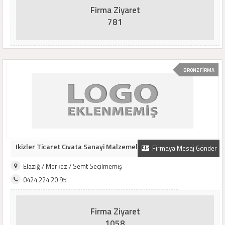
Firma Ziyaret
781
BRONZ FİRMA
Ikizler Ticaret Cıvata Sanayi Malzemeleri
Firmaya Mesaj Gönder
Elazığ / Merkez / Semt Seçilmemiş
0424 224 20 95
Firma Ziyaret
1058