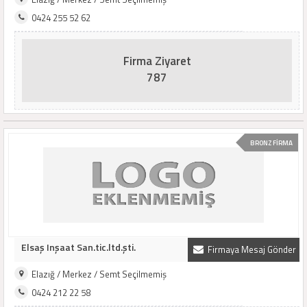
0424 255 52 62
Firma Ziyaret
787
BRONZ FİRMA
Elsaş Inşaat San.tic.ltd.şti.
Firmaya Mesaj Gönder
Elazığ / Merkez / Semt Seçilmemiş
0424 212 22 58