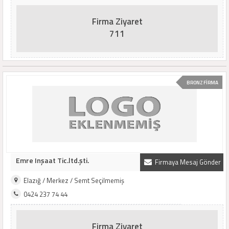
Firma Ziyaret
711
BRONZ FİRMA
Emre Inşaat Tic.ltd.şti.
Firmaya Mesaj Gönder
Elazığ / Merkez / Semt Seçilmemiş
0424 237 74 44
Firma Ziyaret