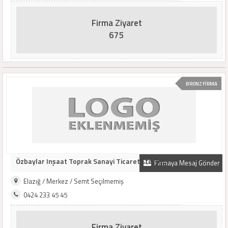
Firma Ziyaret
675
BRONZ FİRMA
Özbaylar Inşaat Toprak Sanayi Ticaret Ltd. Şti.
Firmaya Mesaj Gönder
Elazığ / Merkez / Semt Seçilmemiş
0424 233 45 45
Firma Ziyaret