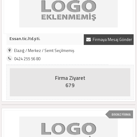
Essan.tic.ltd.şti.
Firmaya Mesaj Gönder
Elazığ / Merkez / Semt Seçilmemiş
0424 255 56 80
Firma Ziyaret
679
BRONZ FİRMA