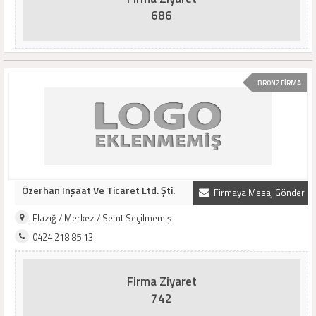
686
BRONZ FİRMA
Özerhan Inşaat Ve Ticaret Ltd. Şti.
Firmaya Mesaj Gönder
Elazığ / Merkez / Semt Seçilmemiş
0424 218 85 13
Firma Ziyaret
742