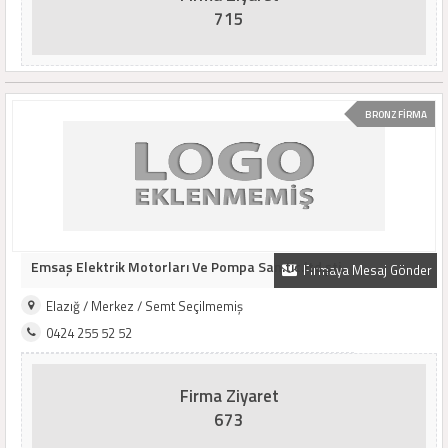
715
BRONZ FİRMA
Emsaş Elektrik Motorları Ve Pompa San.tic.ltd.şti.
Firmaya Mesaj Gönder
Elazığ / Merkez / Semt Seçilmemiş
0424 255 52 52
Firma Ziyaret
673