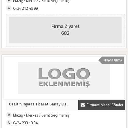
Elazığ / Merkez / Semt Seçilmemiş
0424 212 45 99
Firma Ziyaret
682
BRONZ FİRMA
Özaltın Inşaat Ticaret Sanayi Aş.
Firmaya Mesaj Gönder
Elazığ / Merkez / Semt Seçilmemiş
0424 233 13 34