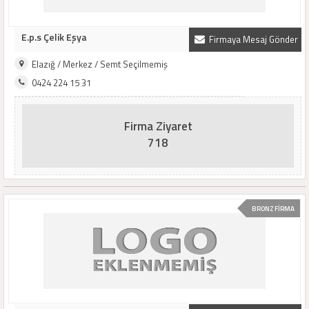
E.p.s Çelik Eşya
Firmaya Mesaj Gönder
Elazığ / Merkez / Semt Seçilmemiş
0424 224 15 31
Firma Ziyaret
718
BRONZ FİRMA