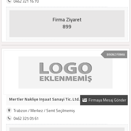
0462 321 16 70
Firma Ziyaret
899
BRONZ FİRMA
Mertler Nakliye Inşaat Sanayi Tic. Ltd. Şti.
Firmaya Mesaj Gönder
Trabzon / Merkez / Semt Seçilmemiş
0462 325 05 61