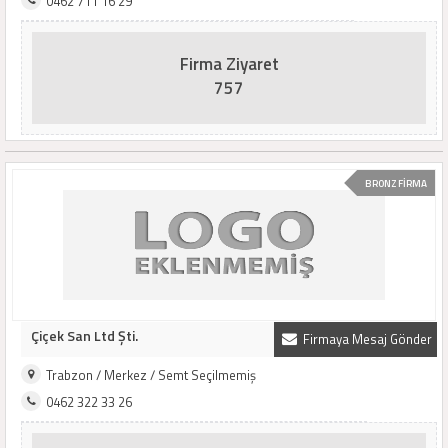
0462 711 16 29
Firma Ziyaret
757
BRONZ FİRMA
Çiçek San Ltd Şti.
Firmaya Mesaj Gönder
Trabzon / Merkez / Semt Seçilmemiş
0462 322 33 26