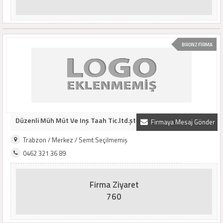
BRONZ FİRMA
Düzenli Müh Müt Ve Inş Taah Tic.ltd.şti.
Firmaya Mesaj Gönder
Trabzon / Merkez / Semt Seçilmemiş
0462 321 36 89
Firma Ziyaret
760