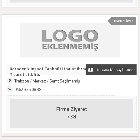
BRONZ FİRMA
Karadeniz Inşaat Taahhüt Ithalat Ihracat Pazarlama Sanayi
Firmaya Mesaj Gönder
Ticaret Ltd. Şti.
Trabzon / Merkez / Semt Seçilmemiş
0462 326 08 38
Firma Ziyaret
738