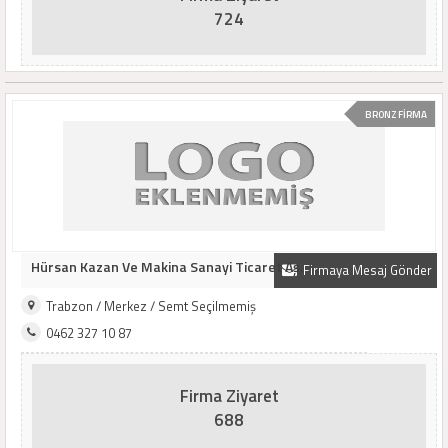
724
BRONZ FİRMA
Hürsan Kazan Ve Makina Sanayi Ticaret Aş.
Firmaya Mesaj Gönder
Trabzon / Merkez / Semt Seçilmemiş
0462 327 10 87
Firma Ziyaret
688