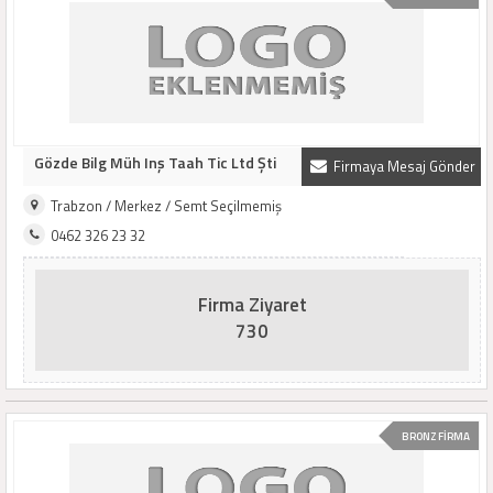
Gözde Bilg Müh Inş Taah Tic Ltd Şti
Firmaya Mesaj Gönder
Trabzon / Merkez / Semt Seçilmemiş
0462 326 23 32
Firma Ziyaret
730
BRONZ FİRMA