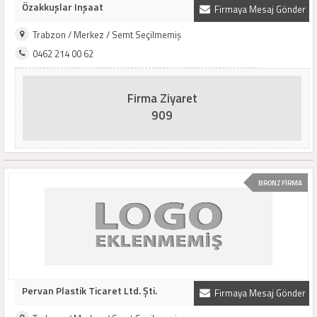
Özakkuşlar Inşaat
Firmaya Mesaj Gönder
Trabzon / Merkez / Semt Seçilmemiş
0462 214 00 62
Firma Ziyaret
909
BRONZ FİRMA
Pervan Plastik Ticaret Ltd. Şti.
Firmaya Mesaj Gönder