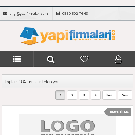
bilgi@yapifirmalari.com
0850 302 76 69
Toplam 184 Firma Listeleniyor
1
2
3
4
İleri
Son
BRONZ FİRMA