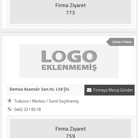
Firma Ziyaret
773
BRONZ FİRMA
Demsa Asansör San.tic. Ltd Şti.
Firmaya Mesaj Gönder
Trabzon / Merkez / Semt Seçilmemiş
0462 321 85 78
Firma Ziyaret
759