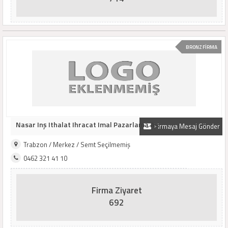
BRONZ FİRMA
Nasar Inş Ithalat Ihracat Imal Pazarlama Aş.
Firmaya Mesaj Gönder
Trabzon / Merkez / Semt Seçilmemiş
0462 321 41 10
Firma Ziyaret
692