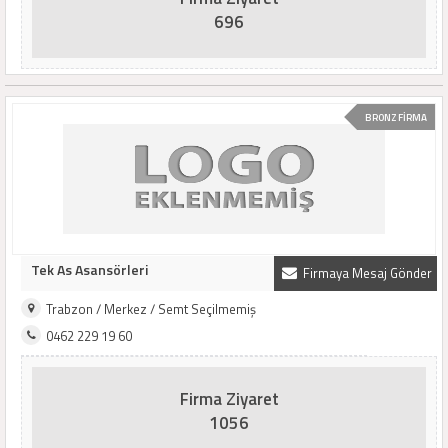
696
BRONZ FİRMA
Tek As Asansörleri
Firmaya Mesaj Gönder
Trabzon / Merkez / Semt Seçilmemiş
0462 229 19 60
Firma Ziyaret
1056