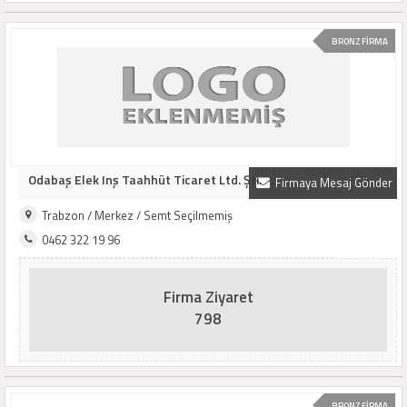
BRONZ FİRMA
Odabaş Elek Inş Taahhüt Ticaret Ltd. Şti.
Firmaya Mesaj Gönder
Trabzon / Merkez / Semt Seçilmemiş
0462 322 19 96
Firma Ziyaret
798
BRONZ FİRMA