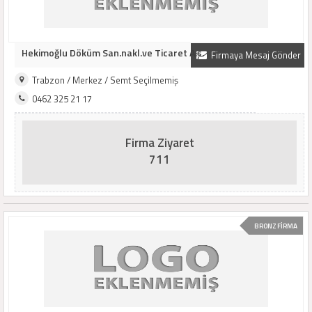
Hekimoğlu Döküm San.nakl.ve Ticaret A.ş.
Firmaya Mesaj Gönder
Trabzon / Merkez / Semt Seçilmemiş
0462 325 21 17
Firma Ziyaret
711
BRONZ FİRMA