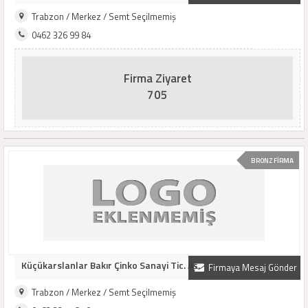
Trabzon / Merkez / Semt Seçilmemiş
0462 326 99 84
Firma Ziyaret
705
BRONZ FİRMA
Küçükarslanlar Bakır Çinko Sanayi Tic. Aş.
Firmaya Mesaj Gönder
Trabzon / Merkez / Semt Seçilmemiş