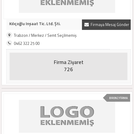
Kılıçoğlu Inşaat Tic. Ltd. Şti.
Firmaya Mesaj Gönder
Trabzon / Merkez / Semt Seçilmemiş
0462 322 25 00
Firma Ziyaret
726
BRONZ FİRMA