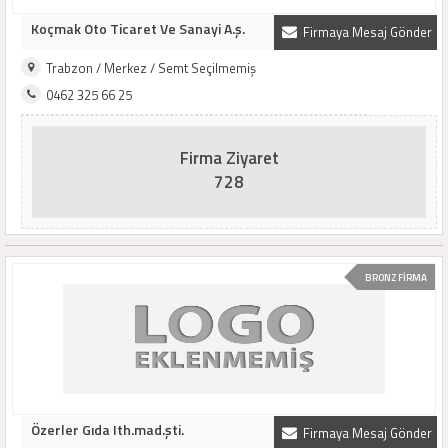
Koçmak Oto Ticaret Ve Sanayi A.ş.
Firmaya Mesaj Gönder
Trabzon / Merkez / Semt Seçilmemiş
0462 325 66 25
Firma Ziyaret
728
BRONZ FİRMA
Özerler Gıda Ith.mad.şti.
Firmaya Mesaj Gönder