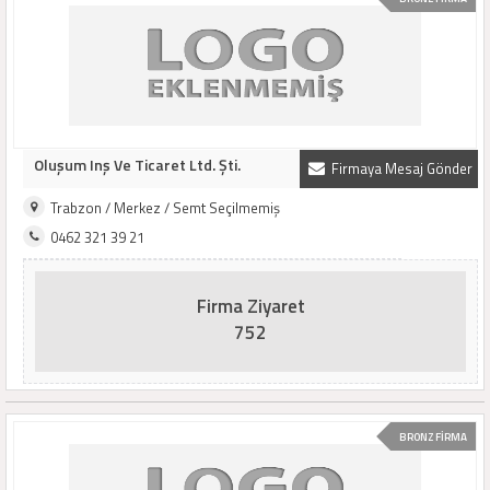
Oluşum Inş Ve Ticaret Ltd. Şti.
Firmaya Mesaj Gönder
Trabzon / Merkez / Semt Seçilmemiş
0462 321 39 21
Firma Ziyaret
752
BRONZ FİRMA