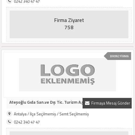
0242 340 47 47
Firma Ziyaret
758
BRONZ FİRMA
Ateşoğlu Gıda San.ve Dış Tic. Turizm A.ş.
Firmaya Mesaj Gönder
Antalya / İlçe Seçilmemiş / Semt Seçilmemiş
0242 340 47 47