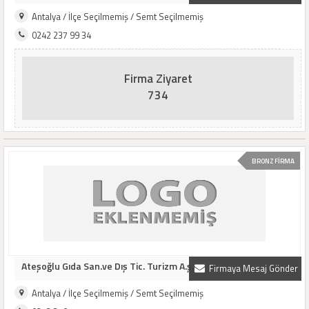
Antalya / İlçe Seçilmemiş / Semt Seçilmemiş
0242 237 99 34
Firma Ziyaret
734
BRONZ FİRMA
Ateşoğlu Gıda San.ve Dış Tic. Turizm A.ş.
Firmaya Mesaj Gönder
Antalya / İlçe Seçilmemiş / Semt Seçilmemiş