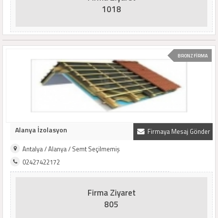
1018
BRONZ FİRMA
Alanya İzolasyon
Firmaya Mesaj Gönder
Antalya / Alanya / Semt Seçilmemiş
02427422172
Firma Ziyaret
805