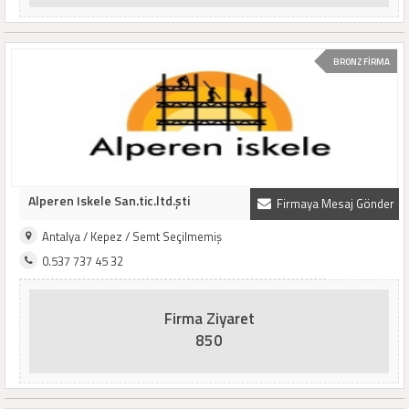
BRONZ FİRMA
Alperen Iskele San.tic.ltd.şti
Firmaya Mesaj Gönder
Antalya / Kepez / Semt Seçilmemiş
0.537 737 45 32
Firma Ziyaret
850