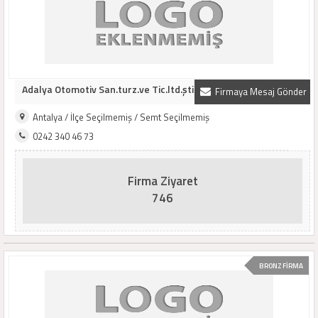
Adalya Otomotiv San.turz.ve Tic.ltd.şti.
Firmaya Mesaj Gönder
Antalya / İlçe Seçilmemiş / Semt Seçilmemiş
0242 340 46 73
Firma Ziyaret
746
BRONZ FİRMA