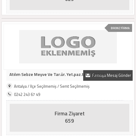
BRONZ FİRMA
Atılım Sebze Meyve Ve Tar.ür. Yet.paz.tur.tic.ltd.şti.
Firmaya Mesaj Gönder
Antalya / İlçe Seçilmemiş / Semt Seçilmemiş
0242 243 67 49
Firma Ziyaret
659