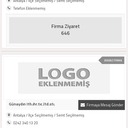
Antalya / İlçe Seçilmemiş / Semt Seçilmemiş
Telefon Eklenmemiş
Firma Ziyaret
646
BRONZ FİRMA
Günaydın Ith.ıhr.tıc.ltd.stı.
Firmaya Mesaj Gönder
Antalya / İlçe Seçilmemiş / Semt Seçilmemiş
0242 340 13 20