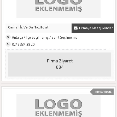
Canlar İc Ve Dıs Tıc.ltd.stı.
Firmaya Mesaj Gönder
Antalya / İlçe Seçilmemiş / Semt Seçilmemiş
0242 334 39 20
Firma Ziyaret
884
BRONZ FİRMA