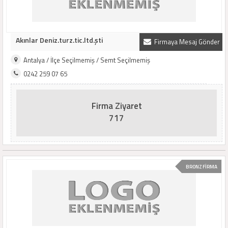
Akınlar Deniz.turz.tic.ltd.şti
Firmaya Mesaj Gönder
Antalya / İlçe Seçilmemiş / Semt Seçilmemiş
0242 259 07 65
Firma Ziyaret
717
BRONZ FİRMA