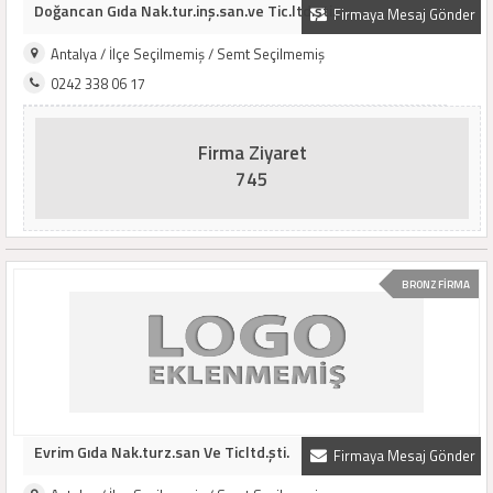
Doğancan Gıda Nak.tur.inş.san.ve Tic.ltd.şti.
Firmaya Mesaj Gönder
Antalya / İlçe Seçilmemiş / Semt Seçilmemiş
0242 338 06 17
Firma Ziyaret
745
BRONZ FİRMA
Evrim Gıda Nak.turz.san Ve Ticltd.şti.
Firmaya Mesaj Gönder