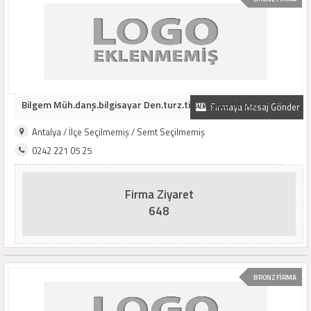
Bilgem Müh.danş.bilgisayar Den.turz.tic.ve San.ltd.şti.
Firmaya Mesaj Gönder
Antalya / İlçe Seçilmemiş / Semt Seçilmemiş
0242 221 05 25
Firma Ziyaret
648
BRONZ FİRMA