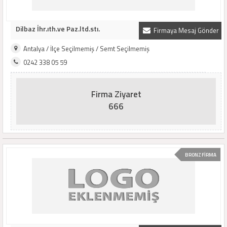
Dilbaz İhr.ıth.ve Paz.ltd.stı.
Firmaya Mesaj Gönder
Antalya / İlçe Seçilmemiş / Semt Seçilmemiş
0242 338 05 59
Firma Ziyaret
666
BRONZ FİRMA