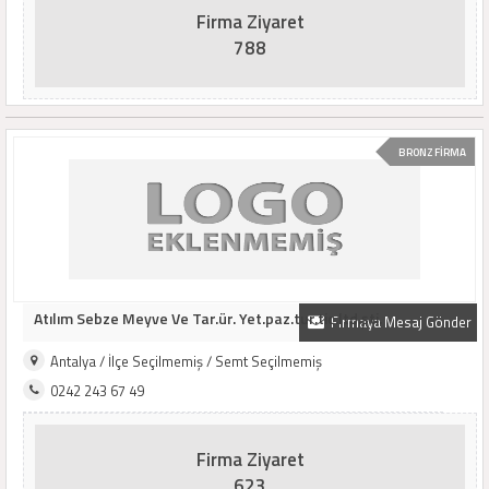
Firma Ziyaret
788
BRONZ FİRMA
Atılım Sebze Meyve Ve Tar.ür. Yet.paz.tur.tic.ltd.şti.
Firmaya Mesaj Gönder
Antalya / İlçe Seçilmemiş / Semt Seçilmemiş
0242 243 67 49
Firma Ziyaret
623