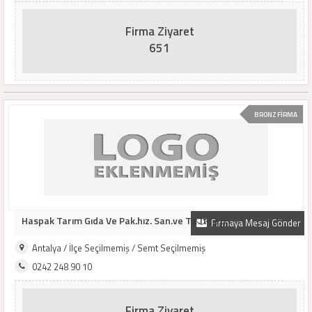
Firma Ziyaret
651
BRONZ FİRMA
Haspak Tarım Gıda Ve Pak.hız. San.ve Tıc.ltd.ştı.
Firmaya Mesaj Gönder
Antalya / İlçe Seçilmemiş / Semt Seçilmemiş
0242 248 90 10
Firma Ziyaret