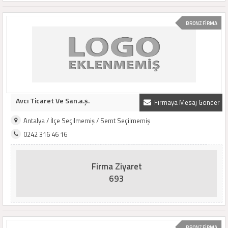
BRONZ FİRMA
Avcı Ticaret Ve San.a.ş.
Firmaya Mesaj Gönder
Antalya / İlçe Seçilmemiş / Semt Seçilmemiş
0242 316 46 16
Firma Ziyaret
693
BRONZ FİRMA