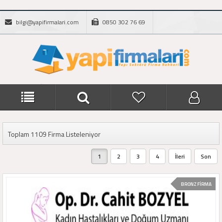
bilgi@yapifirmalari.com
0850 302 76 69
Toplam 1109 Firma Listeleniyor
1
2
3
4
İleri
Son
BRONZ FİRMA