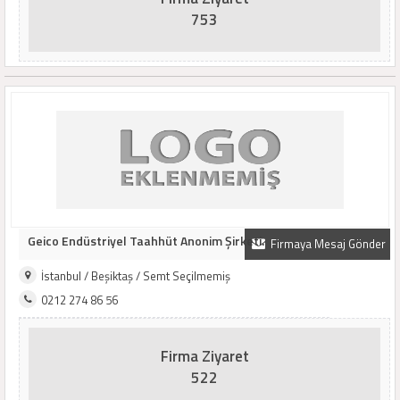
753
Geico Endüstriyel Taahhüt Anonim Şirketi.
Firmaya Mesaj Gönder
İstanbul / Beşiktaş / Semt Seçilmemiş
0212 274 86 56
Firma Ziyaret
522