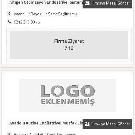
Altıgen Otomasyon Endüstriyel Sistemler San. ..
Firmaya Mesaj Gönder
İstanbul / Beyoğlu / Semt Seçilmemiş
0212 243 09 75
Firma Ziyaret
716
Anadolu Kuzine Endüstriyel Mutfak Cih&ekipman..
Firmaya Mesaj Gönder
Ankara / Altındağ / Semt Seçilmemiş