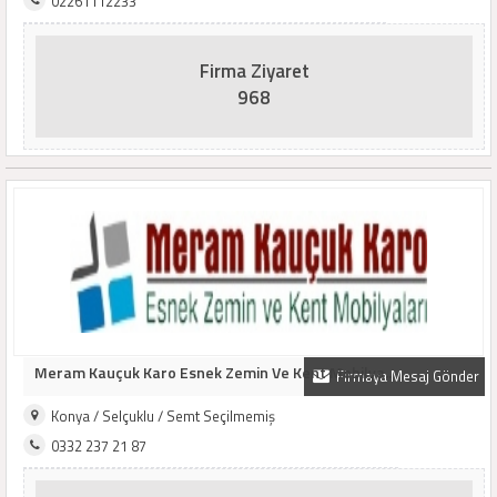
02261112233
Firma Ziyaret
968
Meram Kauçuk Karo Esnek Zemin Ve Kent Mobilya..
Firmaya Mesaj Gönder
Konya / Selçuklu / Semt Seçilmemiş
0332 237 21 87