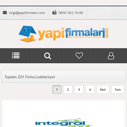
bilgi@yapifirmalari.com
0850 302 76 69
Toplam 201 Firma Listeleniyor
1
2
3
4
İleri
Son