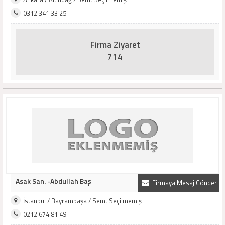
0312 341 33 25
Firma Ziyaret
714
Asak San. -Abdullah Baş
Firmaya Mesaj Gönder
İstanbul / Bayrampaşa / Semt Seçilmemiş
0212 674 81 49