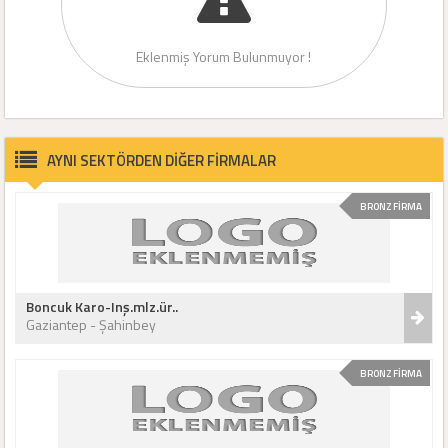
Eklenmiş Yorum Bulunmuyor !
AYNI SEKTÖRDEN DİĞER FİRMALAR
BRONZ FİRMA
Boncuk Karo-Inş.mlz.ür..
Gaziantep - Şahinbey
BRONZ FİRMA