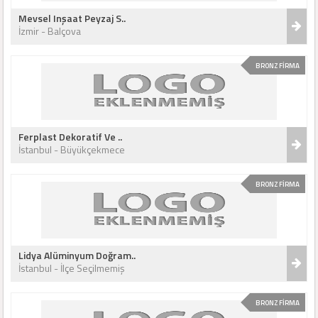
Mevsel Inşaat Peyzaj S..
İzmir - Balçova
BRONZ FİRMA
Ferplast Dekoratif Ve ..
İstanbul - Büyükçekmece
BRONZ FİRMA
Lidya Alüminyum Doğram..
İstanbul - İlçe Seçilmemiş
BRONZ FİRMA