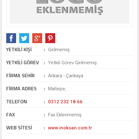
YETKİLİ KİŞİ
:
Girilmemiş
YETKİLİ GÖREV
:
Yetkili Görev Girilmemiş
FİRMA SEHİR
:
Ankara - Çankaya
FİRMA ADRES
:
Maltepe, ..
TELEFON
:
0312 232 18 66
FAX
:
Fax Eklenmemiş
WEB SİTESİ
:
www.inoksan.com.tr