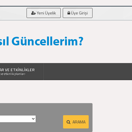
Yeni Üyelik
Üye Girişi
AR VE ETKİNLİKLER
 ve etkinlik planları
ARAMA