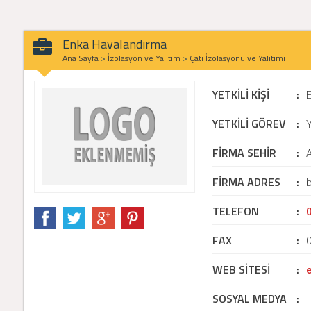
Enka Havalandırma
Ana Sayfa
>
İzolasyon ve Yalıtım
>
Çatı İzolasyonu ve Yalıtımı
YETKİLİ KİŞİ
:
YETKİLİ GÖREV
:
Y
FİRMA SEHİR
:
FİRMA ADRES
:
b
TELEFON
:
FAX
:
WEB SİTESİ
:
SOSYAL MEDYA
: