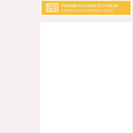
FİRMAMI EKLEMEK İSTİYORUM
5 dakikanızı ayırarak firmanızı ekleyin..