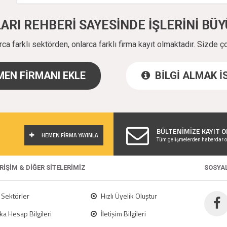
ALARI REHBERİ SAYESİNDE İŞLERİNİ B
a farklı sektörden, onlarca farklı firma kayıt olmaktadır. Sizde ç
EN FİRMANI EKLE
BİLGİ ALMAK 
!
BÜLTENİMİZE KAYIT O
HEMEN FİRMA YAYINLA
Tüm gelişmelerden haberdar o
ERİŞİM & DİĞER SİTELERİMİZ
SOSYA
Sektörler
Hızlı Üyelik Oluştur
a Hesap Bilgileri
İletişim Bilgileri