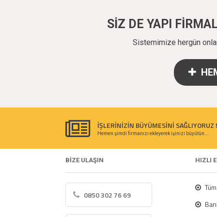
SİZ DE YAPI FİRM
Sistemimize hergün onlarc
HEM
İŞLERİNİZİN BÜYÜMESİNİ SAĞLIYORUZ 
Hemen şimdi firmanızı ekleyerek işinizi büyütün...
BİZE ULAŞIN
HIZLI 
Tüm 
0850 302 76 69
Bank