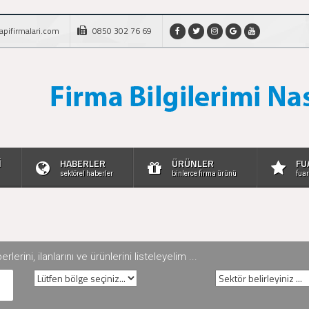
apifirmalari.com
0850 302 76 69
İ
HABERLER
ÜRÜNLER
FU
sektörel haberler
binlerce firma ürünü
fuar
rini, ilanlarını ve ürünlerini listeleyelim ...