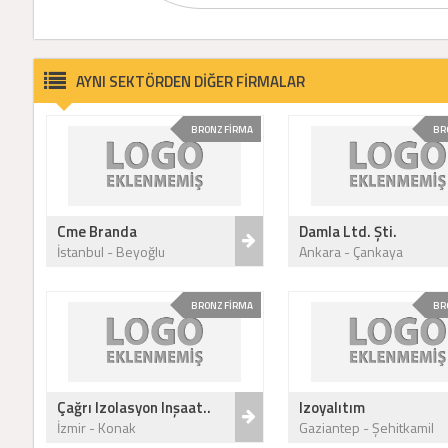
AYNI SEKTÖRDEN DİĞER FİRMALAR
BRONZ FİRMA
BR
Cme Branda
Damla Ltd. Şti.
İstanbul - Beyoğlu
Ankara - Çankaya
BRONZ FİRMA
BR
Çağrı Izolasyon Inşaat..
Izoyalıtım
İzmir - Konak
Gaziantep - Şehitkamil