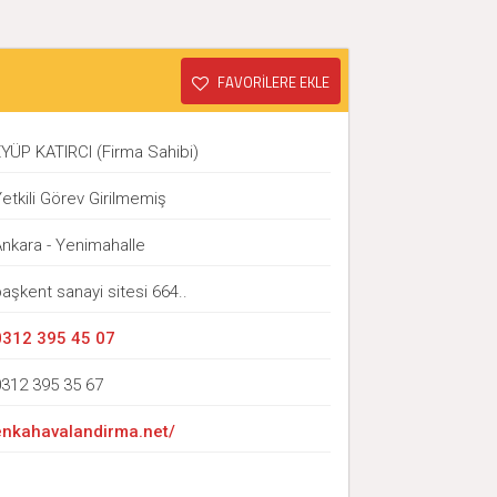
FAVORİLERE EKLE
EYÜP KATIRCI (Firma Sahibi)
etkili Görev Girilmemiş
Ankara - Yenimahalle
aşkent sanayi sitesi 664..
0312 395 45 07
0312 395 35 67
enkahavalandirma.net/