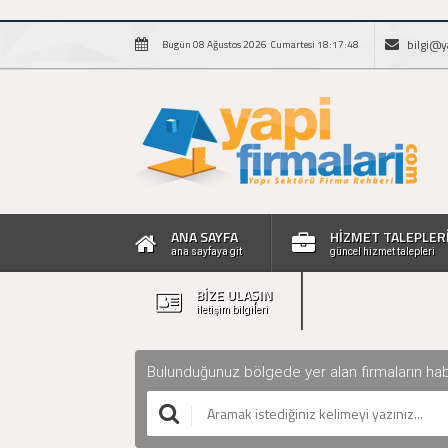
bilgi@y
Bugün 08 Ağustos 2026 Cumartesi 18:17:49
ANA SAYFA
HİZMET TALEPLER
ana sayfaya git
güncel hizmet talepleri
BİZE ULAŞIN
iletişim bilgileri
Bulunduğunuz bölgede yer alan firmaların haberle