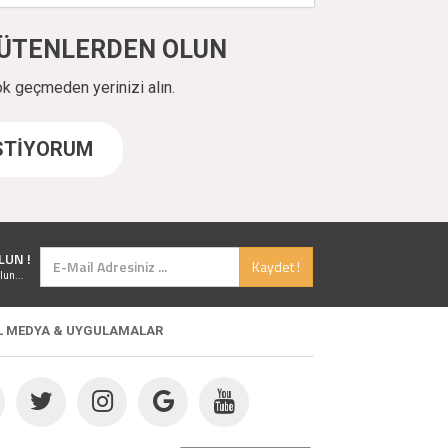
ÜYÜTENLERDEN OLUN
ok geçmeden yerinizi alın.
İSTİYORUM
LUN !
Kaydet !
lun...
L MEDYA & UYGULAMALAR