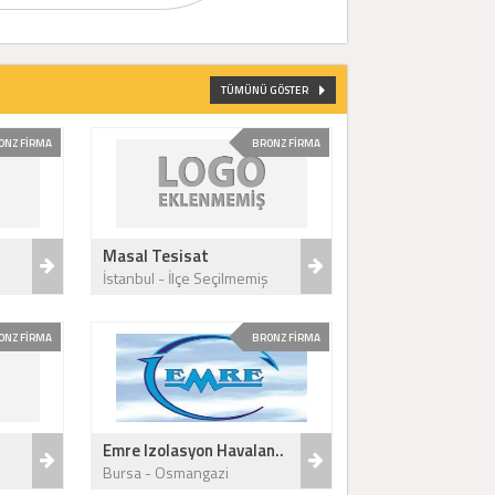
TÜMÜNÜ GÖSTER
ONZ FİRMA
BRONZ FİRMA
Masal Tesisat
İstanbul - İlçe Seçilmemiş
ONZ FİRMA
BRONZ FİRMA
Emre Izolasyon Havalan..
Bursa - Osmangazi