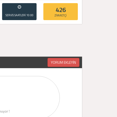
426
SERVİS SAATLERİ
10:00
ZİYARETÇİ
- 20:00
YORUM EKLEYİN
uyor !