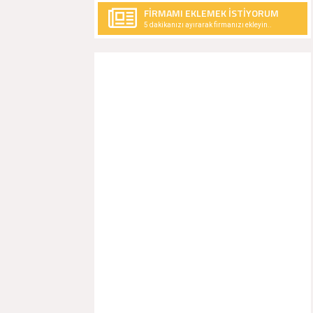
FİRMAMI EKLEMEK İSTİYORUM
5 dakikanızı ayırarak firmanızı ekleyin..