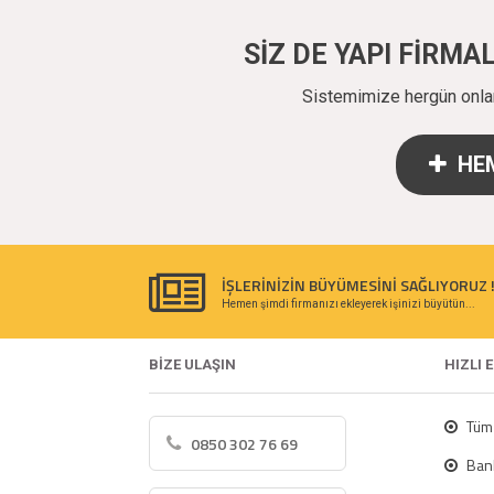
SİZ DE YAPI FİRM
Sistemimize hergün onlarc
HEM
İŞLERİNİZİN BÜYÜMESİNİ SAĞLIYORUZ 
Hemen şimdi firmanızı ekleyerek işinizi büyütün...
BİZE ULAŞIN
HIZLI 
Tüm 
0850 302 76 69
Bank