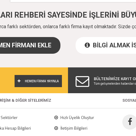
ALARI REHBERİ SAYESİNDE İŞLERİNİ B
a farklı sektörden, onlarca farklı firma kayıt olmaktadır. Sizde ç
EN FİRMANI EKLE
BİLGİ ALMAK 
!
BÜLTENİMİZE KAYIT O
HEMEN FİRMA YAYINLA
Tüm gelişmelerden haberdar o
ERİŞİM & DİĞER SİTELERİMİZ
SOSYA
Sektörler
Hızlı Üyelik Oluştur
a Hesap Bilgileri
İletişim Bilgileri