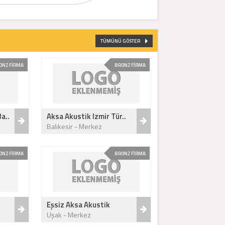
TÜMÜNÜ GÖSTER
ONZ FİRMA
BRONZ FİRMA
a..
Aksa Akustik Izmir Tür..
Balıkesir - Merkez
ONZ FİRMA
BRONZ FİRMA
Eşsiz Aksa Akustik
Uşak - Merkez