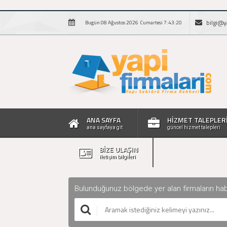
bilgi@y
Bugün 08 Ağustos 2026 Cumartesi 7:43:21
ANA SAYFA
HİZMET TALEPLER
ana sayfaya git
güncel hizmet talepleri
BİZE ULAŞIN
iletişim bilgileri
Bulunduğunuz bölgede yer alan firmaların haberle