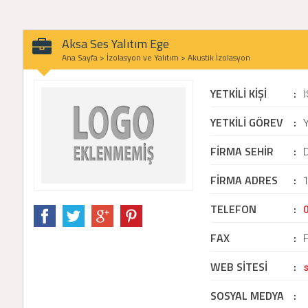
Aksa Ses Yalıtım Ege
Ana Sayfa
>
İzolasyon ve Yalıtım
>
Akustik İzolasyon
YETKİLİ KİŞİ
:
İ
YETKİLİ GÖREV
:
Y
FİRMA SEHİR
:
D
FİRMA ADRES
:
TELEFON
:
FAX
:
WEB SİTESİ
:
SOSYAL MEDYA
: