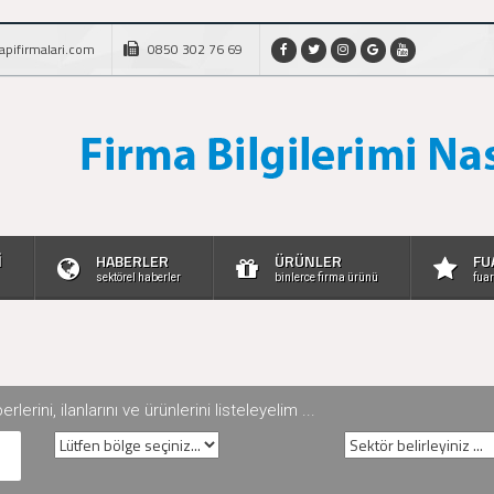
apifirmalari.com
0850 302 76 69
İ
HABERLER
ÜRÜNLER
FU
sektörel haberler
binlerce firma ürünü
fuar
rini, ilanlarını ve ürünlerini listeleyelim ...