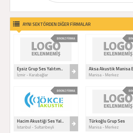
AYNI SEKTÖRDEN DİĞER FİRMALAR
BRONZ FİRMA
BR
Eşsiz Grup Ses Yalıtım..
Aksa Akustik Manisa B
İzmir - Karabağlar
Manisa - Merkez
BRONZ FİRMA
BR
Hacim Akustiği Ses Yal..
Türkoğlu Grup Ses
İstanbul - Sultanbeyli
Manisa - Merkez