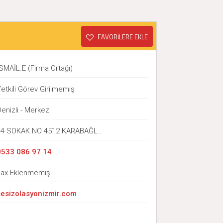
FAVORİLERE EKLE
SMAİL.E (Firma Ortağı)
etkili Görev Girilmemiş
enizli - Merkez
14 SOKAK NO 4512 KARABAĞL..
0533 086 97 14
Fax Eklenmemiş
sesizolasyonizmir.com