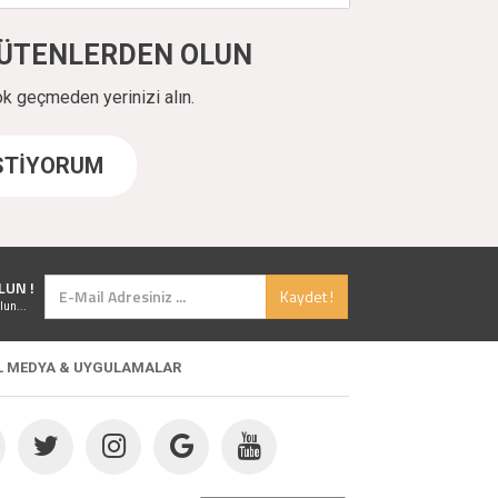
ÜYÜTENLERDEN OLUN
ok geçmeden yerinizi alın.
İSTİYORUM
LUN !
Kaydet !
lun...
L MEDYA & UYGULAMALAR