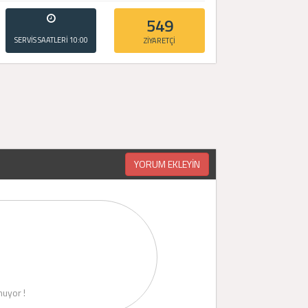
549
SERVİS SAATLERİ
10:00
ZİYARETÇİ
- 20:00
YORUM EKLEYİN
uyor !