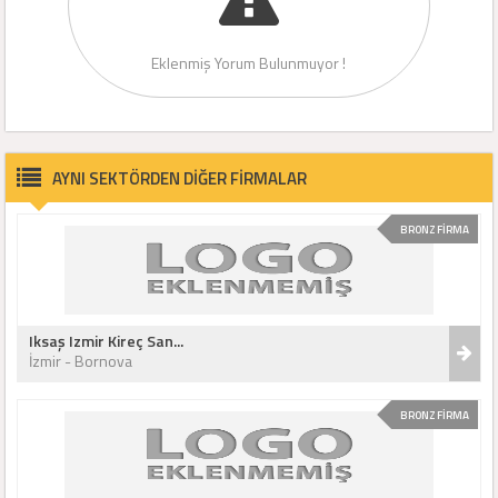
Eklenmiş Yorum Bulunmuyor !
AYNI SEKTÖRDEN DİĞER FİRMALAR
BRONZ FİRMA
Iksaş Izmir Kireç San...
İzmir - Bornova
BRONZ FİRMA