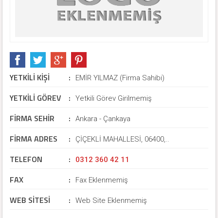
YETKİLİ KİŞİ
:
EMİR YILMAZ (Firma Sahibi)
YETKİLİ GÖREV
:
Yetkili Görev Girilmemiş
FİRMA SEHİR
:
Ankara - Çankaya
FİRMA ADRES
:
ÇİÇEKLİ MAHALLESİ, 06400,..
TELEFON
:
0312 360 42 11
FAX
:
Fax Eklenmemiş
WEB SİTESİ
:
Web Site Eklenmemiş