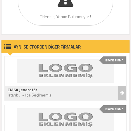
Eklenmiş Yorum Bulunmuyor !
AYNI SEKTÖRDEN DİĞER FİRMALAR
BRONZ FİRMA
EMSA Jeneratör
İstanbul - İlçe Seçilmemiş
BRONZ FİRMA