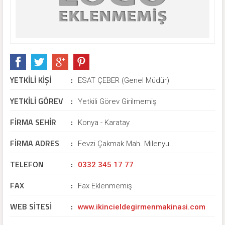
YETKİLİ KİŞİ
:
ESAT ÇEBER (Genel Müdür)
YETKİLİ GÖREV
:
Yetkili Görev Girilmemiş
FİRMA SEHİR
:
Konya - Karatay
FİRMA ADRES
:
Fevzi Çakmak Mah. Milenyu..
TELEFON
:
0332 345 17 77
FAX
:
Fax Eklenmemiş
WEB SİTESİ
:
www.ikincieldegirmenmakinasi.com