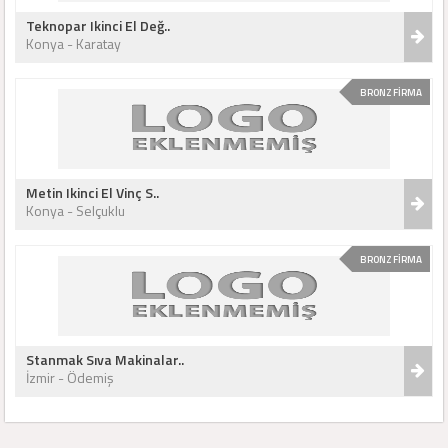
Teknopar Ikinci El Değ..
Konya - Karatay
BRONZ FİRMA
Metin Ikinci El Vinç S..
Konya - Selçuklu
BRONZ FİRMA
Stanmak Sıva Makinalar..
İzmir - Ödemiş