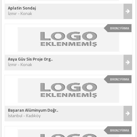
Aplatin Sondaj
İzmir - Konak
BRONZ FİRMA
Asya Güv Sis Proje Org..
İzmir - Konak
BRONZ FİRMA
Başaran Alüminyum Doğr..
İstanbul - Kadıköy
BRONZ FİRMA