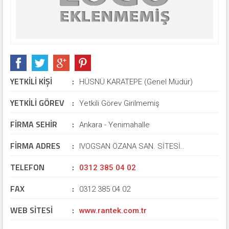
YETKİLİ KİŞİ
:
HÜSNÜ KARATEPE (Genel Müdür)
YETKİLİ GÖREV
:
Yetkili Görev Girilmemiş
FİRMA SEHİR
:
Ankara - Yenimahalle
FİRMA ADRES
:
IVOGSAN ÖZANA SAN. SİTESİ..
TELEFON
:
0312 385 04 02
FAX
:
0312 385 04 02
WEB SİTESİ
:
www.rantek.com.tr