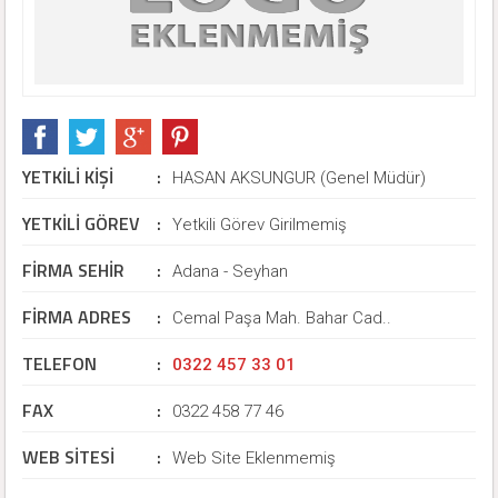
YETKİLİ KİŞİ
:
HASAN AKSUNGUR (Genel Müdür)
YETKİLİ GÖREV
:
Yetkili Görev Girilmemiş
FİRMA SEHİR
:
Adana - Seyhan
FİRMA ADRES
:
Cemal Paşa Mah. Bahar Cad..
TELEFON
:
0322 457 33 01
FAX
:
0322 458 77 46
WEB SİTESİ
:
Web Site Eklenmemiş