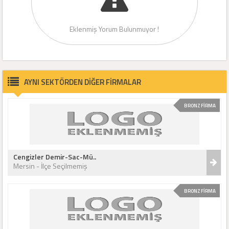
Eklenmiş Yorum Bulunmuyor !
AYNI SEKTÖRDEN DİĞER FİRMALAR
BRONZ FİRMA
Cengizler Demir-Sac-Mü..
Mersin - İlçe Seçilmemiş
BRONZ FİRMA