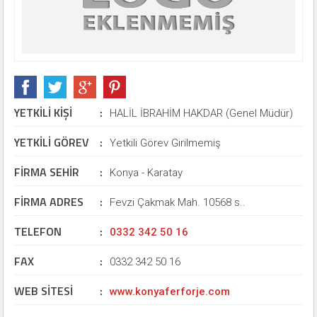
YETKİLİ KİŞİ
:
HALİL İBRAHİM HAKDAR (Genel Müdür)
YETKİLİ GÖREV
:
Yetkili Görev Girilmemiş
FİRMA SEHİR
:
Konya - Karatay
FİRMA ADRES
:
Fevzi Çakmak Mah. 10568 s..
TELEFON
:
0332 342 50 16
FAX
:
0332 342 50 16
WEB SİTESİ
:
www.konyaferforje.com