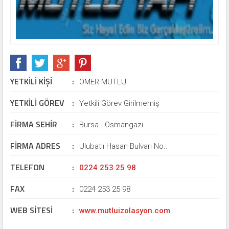
YETKİLİ KİŞİ
:
ÖMER MUTLU
YETKİLİ GÖREV
:
Yetkili Görev Girilmemiş
FİRMA SEHİR
:
Bursa - Osmangazi
FİRMA ADRES
:
Ulubatlı Hasan Bulvarı No..
TELEFON
:
0224 253 25 98
FAX
:
0224 253 25 98
WEB SİTESİ
:
www.mutluizolasyon.com