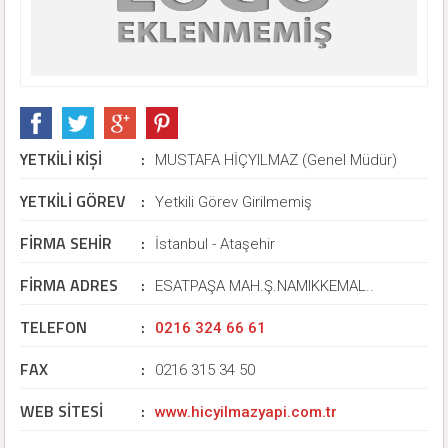
YETKİLİ KİŞİ
:
MUSTAFA HİÇYILMAZ (Genel Müdür)
YETKİLİ GÖREV
:
Yetkili Görev Girilmemiş
FİRMA SEHİR
:
İstanbul - Ataşehir
FİRMA ADRES
:
ESATPAŞA MAH.Ş.NAMIKKEMAL..
TELEFON
:
0216 324 66 61
FAX
:
0216 315 34 50
WEB SİTESİ
:
www.hicyilmazyapi.com.tr