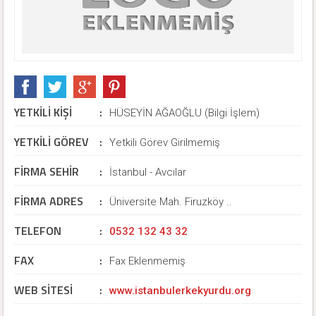
YETKİLİ KİŞİ
:
HÜSEYİN AĞAOĞLU (Bilgi İşlem)
YETKİLİ GÖREV
:
Yetkili Görev Girilmemiş
FİRMA SEHİR
:
İstanbul - Avcılar
FİRMA ADRES
:
Üniversite Mah. Firuzköy ..
TELEFON
:
0532 132 43 32
FAX
:
Fax Eklenmemiş
WEB SİTESİ
:
www.istanbulerkekyurdu.org