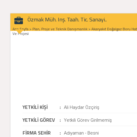
Özmak Müh. Inş. Taah. Tic. Sanayi..
Ana Sayfa
>
Plan, Proje ve Teknik Danışmanlık
>
Akaryakıt Doğalgaz Boru Hatl
Ve Projesi
YETKİLİ KİŞİ
:
Ali Haydar Özçiriş
YETKİLİ GÖREV
:
Yetkili Görev Girilmemiş
FİRMA SEHİR
:
Adıyaman - Besni