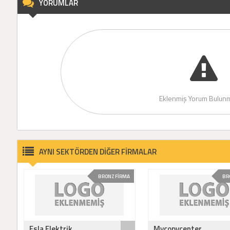
YORUMLAR
Eklenmiş Yorum Bulunm
AYNI SEKTÖRDEN DİĞER FİRMALAR
BRONZ FİRMA
BR
Esla Elektrik
Mycopycenter