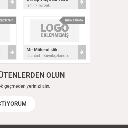
İzmir - Torbalı
ONZ FİRMA
BRONZ FİRMA
..
Mir Mühendislik
İstanbul - Büyükçekmece
ÜYÜTENLERDEN OLUN
ok geçmeden yerinizi alın.
İSTİYORUM