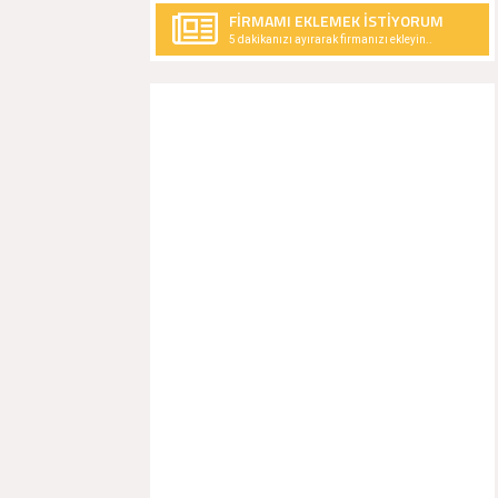
FİRMAMI EKLEMEK İSTİYORUM
5 dakikanızı ayırarak firmanızı ekleyin..