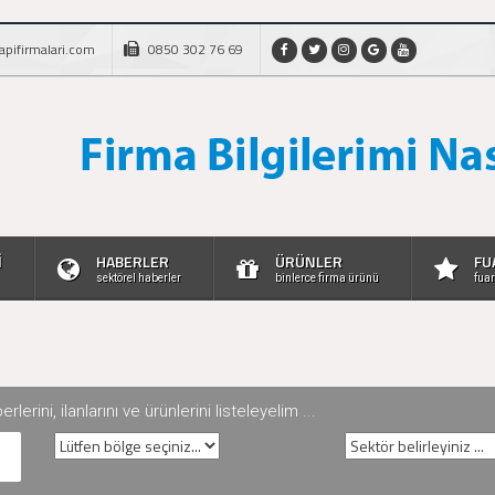
apifirmalari.com
0850 302 76 69
İ
HABERLER
ÜRÜNLER
FU
sektörel haberler
binlerce firma ürünü
fuar
rini, ilanlarını ve ürünlerini listeleyelim ...