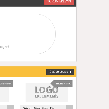
YORUM EKLEYİN
uyor !
TÜMÜNÜ GÖSTER
ONZ FİRMA
BRONZ FİRMA
Güralp Vinç San. Tic. ..