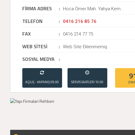
FİRMA ADRES
:
Hoca Ömer Mah. Yahya Kem..
TELEFON
:
0416 216 85 76
FAX
:
0416 214 77 75
WEB SİTESİ
:
Web Site Eklenmemiş
SOSYAL MEDYA
:
9
AÇILIŞ - KAPANIŞ
09:00
SERVİS SAATLERİ
10:00
ZİYA
- 21:00
- 20:00