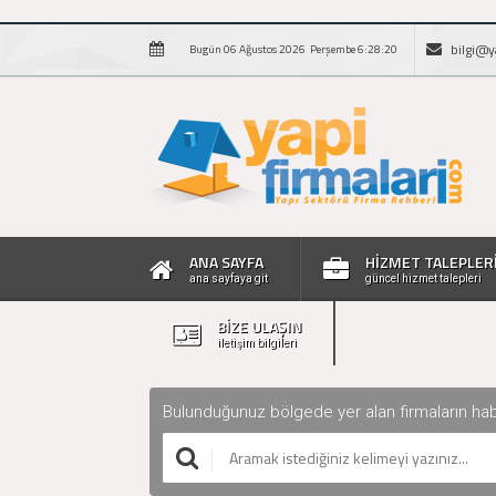
bilgi@y
Bugün 06 Ağustos 2026 Perşembe 6:28:21
ANA SAYFA
HİZMET TALEPLER
ana sayfaya git
güncel hizmet talepleri
BİZE ULAŞIN
iletişim bilgileri
Bulunduğunuz bölgede yer alan firmaların haberle