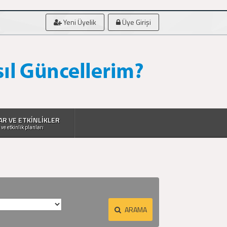
Yeni Üyelik
Üye Girişi
AR VE ETKİNLİKLER
 ve etkinlik planları
ARAMA