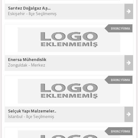
Sarıtez Doğalgaz A.ş...
Eskişehir - İlçe Seçilmemiş
BRONZ FİRMA
Enersa Mühendislik
Zonguldak - Merkez
BRONZ FİRMA
Selçuk Yapı Malzemeler..
İstanbul - İlçe Seçilmemiş
BRONZ FİRMA