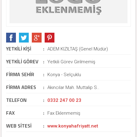
YETKİLİ KİŞİ
:
ADEM KIZILTAŞ (Genel Müdür)
YETKİLİ GÖREV
:
Yetkili Görev Girilmemiş
FİRMA SEHİR
:
Konya - Selçuklu
FİRMA ADRES
:
Akıncılar Mah. Muttalip S..
TELEFON
:
0332 247 00 23
FAX
:
Fax Eklenmemiş
WEB SİTESİ
:
www.konyahafriyatt.net