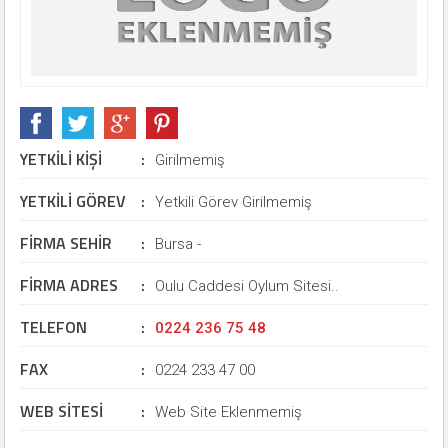
YETKİLİ KİŞİ
:
Girilmemiş
YETKİLİ GÖREV
:
Yetkili Görev Girilmemiş
FİRMA SEHİR
:
Bursa -
FİRMA ADRES
:
Oulu Caddesi Oylum Sitesi..
TELEFON
:
0224 236 75 48
FAX
:
0224 233 47 00
WEB SİTESİ
:
Web Site Eklenmemiş