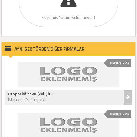
Eklenmiş Yorum Bulunmuyor !
AYNI SEKTÖRDEN DİĞER FİRMALAR
BRONZ FİRMA
Otoparkdizayn (Yol Çiz..
İstanbul - Sultanbeyli
BRONZ FİRMA