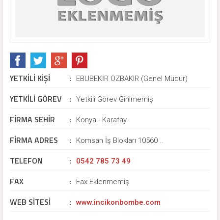
YETKİLİ KİŞİ
:
EBUBEKİR ÖZBAKIR (Genel Müdür)
YETKİLİ GÖREV
:
Yetkili Görev Girilmemiş
FİRMA SEHİR
:
Konya - Karatay
FİRMA ADRES
:
Komsan İş Blokları 10560 ..
TELEFON
:
0542 785 73 49
FAX
:
Fax Eklenmemiş
WEB SİTESİ
:
www.incikonbombe.com