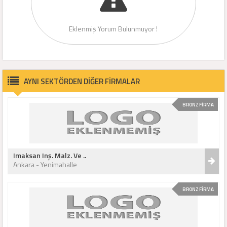
Eklenmiş Yorum Bulunmuyor !
AYNI SEKTÖRDEN DİĞER FİRMALAR
BRONZ FİRMA
Imaksan Inş. Malz. Ve ..
Ankara - Yenimahalle
BRONZ FİRMA