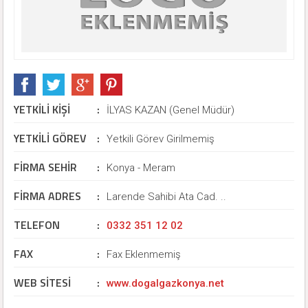
YETKİLİ KİŞİ
:
İLYAS KAZAN (Genel Müdür)
YETKİLİ GÖREV
:
Yetkili Görev Girilmemiş
FİRMA SEHİR
:
Konya - Meram
FİRMA ADRES
:
Larende Sahibi Ata Cad. ..
TELEFON
:
0332 351 12 02
FAX
:
Fax Eklenmemiş
WEB SİTESİ
:
www.dogalgazkonya.net