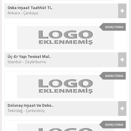
Oska Inşaat Taahhüt Ti..
Ankara - Çankaya
BRONZ FİRMA
Üç-Er Yapı Tesisat Mal..
İstanbul - Zeytinburnu
BRONZ FİRMA
Dolunay Inşaat Ve Deko..
Tekirdağ - Çerkezköy
BRONZ FİRMA